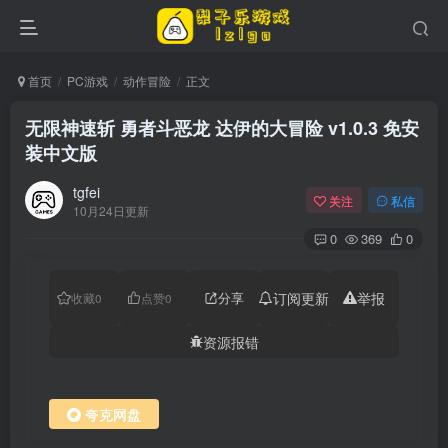
首页
PC游戏
动作冒险
正文
无限神速斩 勇者斗恶龙 达伊的大冒险 v1.0.3 免安
装中文版
tgfei
关注
私信
10月24日更新
0
369
0
分享
订阅更新
举报
收藏
0
点赞
0
资源报错
夸克网盘