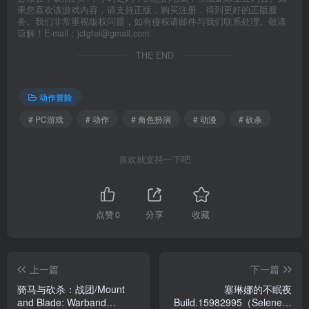
果您喜欢该游戏内容，请支持正版，购买注册，得到更好的正版服
务。我们非常重视版权问题，如有侵权请邮件与我们联系处理。敬请
谅解！E-mail：jctgfei@gmail.com
THE END
动作冒险
# PC游戏
# 动作
# 角色扮演
# 动漫
# 砍杀
喜欢就支持一下吧
点赞
0
分享
收藏
上一篇
下一篇
骑马与砍杀：战团/Mount
塞琳娜的不眠夜
and Blade: Warband
Build.15982995（Selene\'s