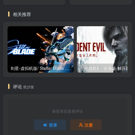
v2.072 送修改器 免安装中
Unbearable Night）免安装
文版
中文版
相关推荐
剑星-虚拟机版/ Stellar Blade v1.4.1|Build.19963153 终极版新补丁 送修改器 免安装中文版
生化危机9：安魂曲
评论
抢沙发
请登录后发表评论
登录
注册