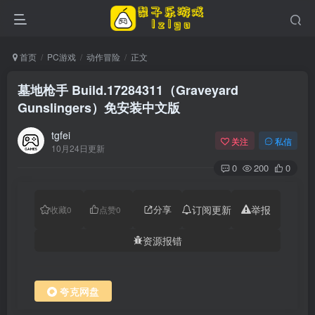
首页
PC游戏
动作冒险
正文
墓地枪手 Build.17284311（Graveyard
Gunslingers）免安装中文版
tgfei
关注
私信
10月24日更新
0
200
0
分享
订阅更新
举报
收藏
0
点赞
0
资源报错
夸克网盘