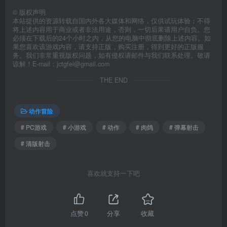
©
版权声明
本站提供的资源转载自国内外各大媒体和网络，仅供试玩体验；不得
将上述内容用于商业或者非法用途，否则，一切后果请用户自负。您
必须在下载后的24个小时之内，从您的电脑中彻底删除上述内容。如
果您喜欢该游戏内容，请支持正版，购买注册，得到更好的正版服
务。我们非常重视版权问题，如有侵权请邮件与我们联系处理。敬请
谅解！E-mail：jctgfei@gmail.com
THE END
动作冒险
# PC游戏
# 小游戏
# 动作
# 肉鸽
# 弹幕射击
# 清版射击
喜欢就支持一下吧
点赞
0
分享
收藏