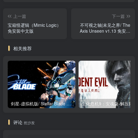
上一篇
下一篇
宝箱怪逻辑（Mimic Logic）
不可视之轴|未见之界/ The
免安装中文版
Axis Unseen v1.13 免安装
中文版
相关推荐
剑星-虚拟机版/ Stellar Blade v1.4.1|Build.19963153 终极版新补丁 送修改器 免安装中文版
生化危机9：安魂曲
评论
抢沙发