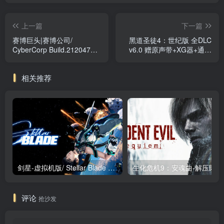
上一篇
下一篇
赛博巨头|赛博公司/
黑道圣徒4：世纪版 全DLC
CyberCorp Build.21204759
v6.0 赠原声带+XG器+通关
免安装中文版
存档（Saints Row IV: Re-
Elected）免安装中文版
相关推荐
剑星-虚拟机版/ Stellar Blade v1.4.1|Build.19963153 终极版新补丁 送修改器 免安装中文版
生化危机9：安魂曲
评论
抢沙发