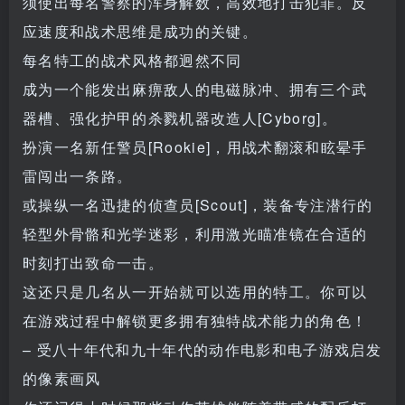
须使出每名警察的浑身解数，高效地打击犯罪。反
应速度和战术思维是成功的关键。
每名特工的战术风格都迥然不同
成为一个能发出麻痹敌人的电磁脉冲、拥有三个武
器槽、强化护甲的杀戮机器改造人[Cyborg]。
扮演一名新任警员[Rookie]，用战术翻滚和眩晕手
雷闯出一条路。
或操纵一名迅捷的侦查员[Scout]，装备专注潜行的
轻型外骨骼和光学迷彩，利用激光瞄准镜在合适的
时刻打出致命一击。
这还只是几名从一开始就可以选用的特工。你可以
在游戏过程中解锁更多拥有独特战术能力的角色！
– 受八十年代和九十年代的动作电影和电子游戏启发
的像素画风