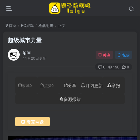
首页
PC游戏
枪战射击
正文
超级城市力量
tgfei
关注
私信
11月20日更新
0
198
0
分享
订阅更新
举报
收藏
0
点赞
0
资源报错
夸克网盘