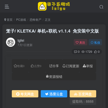
首页
PC游戏
恐怖丧尸
正文
笼子/ KLETKA/ 单机+联机 v1.1.4 免安装中文版
tgfei
关注
私信
7月1日更新
0
1729
0
分享
订阅更新
举报
收藏
0
点赞
0
资源报错
夸克网盘
迅雷云盘
百度网盘
提取码：8888