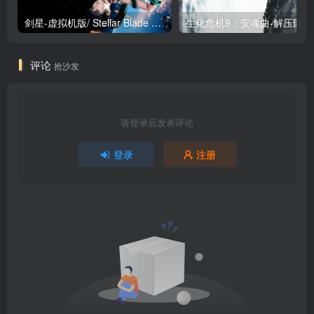
剑星-虚拟机版/ Stellar Blade v1.4.1|Build.19963153 终极版新补丁 送修改器 免安装中文版
生化危机9：安魂曲
评论
抢沙发
请登录后发表评论
登录
注册