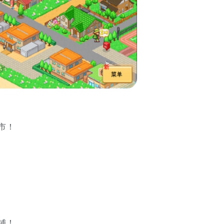
市！
铺！