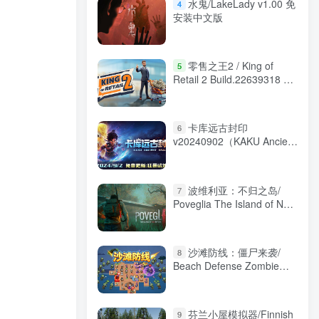
水鬼/LakeLady v1.00 免
4
安装中文版
零售之王2 / King of
5
Retail 2 Build.22639318 免
安装英文版
卡库远古封印
6
v20240902（KAKU Ancient
Seal）免安装中文版
波维利亚：不归之岛/
7
Poveglia The Island of Non
Return Build.21506069 免
安装中文版
沙滩防线：僵尸来袭/
8
Beach Defense Zombie
Invasion Build.23760367 免
安装中文版
芬兰小屋模拟器/Finnish
9