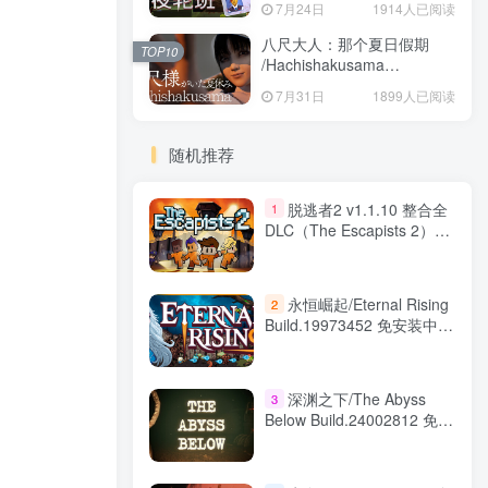
7月24日
1914人已阅读
八尺大人：那个夏日假期
TOP10
/Hachishakusama
Build.24462853 免安装中文
7月31日
1899人已阅读
版
随机推荐
脱逃者2 v1.1.10 整合全
1
DLC（The Escapists 2）免
安装中文版
永恒崛起/Eternal Rising
2
Build.19973452 免安装中文
版
深渊之下/The Abyss
3
Below Build.24002812 免安
装中文版