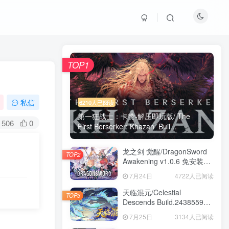
TOP1
私信
6210人已阅读
第一狂战士：卡赞-解压即玩版/ The
506
0
First Berserker: Khazan Buil...
龙之剑 觉醒/DragonSword
TOP2
Awakening v1.0.6 免安装中
文版
7月24日
4722人已阅读
天临混元/Celestial
TOP3
Descends Build.24385591
免安装中文版
7月25日
3134人已阅读