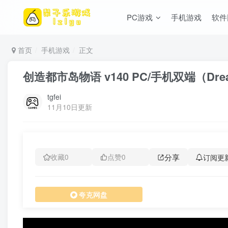
PC游戏
手机游戏
软件
首页
手机游戏
正文
创造都市岛物语 v140 PC/手机双端（Drea
tgfei
11月10日更新
分享
订阅更
收藏
0
点赞
0
夸克网盘