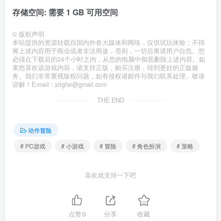
存储空间: 需要 1 GB 可用空间
©
版权声明
本站提供的资源转载自国内外各大媒体和网络，仅供试玩体验；不得
将上述内容用于商业或者非法用途，否则，一切后果请用户自负。您
必须在下载后的24个小时之内，从您的电脑中彻底删除上述内容。如
果您喜欢该游戏内容，请支持正版，购买注册，得到更好的正版服
务。我们非常重视版权问题，如有侵权请邮件与我们联系处理。敬请
谅解！E-mail：jctgfei@gmail.com
THE END
动作冒险
# PC游戏
# 小游戏
# 冒险
# 角色扮演
# 策略
喜欢就支持一下吧
点赞
0
分享
收藏