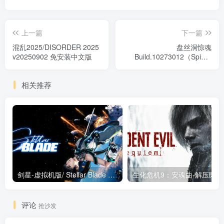
上一篇
下一篇
混乱2025/DISORDER 2025
盘丝洞惊魂
v20250902 免安装中文版
Build.10273012（Spider
Queen Cave）免安装中文
版
相关推荐
剑星-虚拟机版/ Stellar Blade v1.4.1|Build.19963153 终极版新补丁 送修改器 免安装中文版
生化危机9：安魂曲
评论
抢沙发