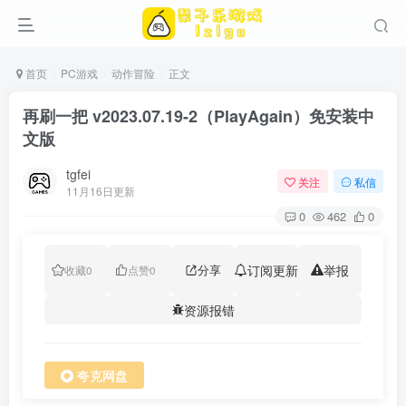
首页
PC游戏
动作冒险
正文
再刷一把 v2023.07.19-2（PlayAgain）免安装中
文版
tgfei
关注
私信
11月16日更新
0
462
0
分享
订阅更新
举报
收藏
0
点赞
0
资源报错
夸克网盘