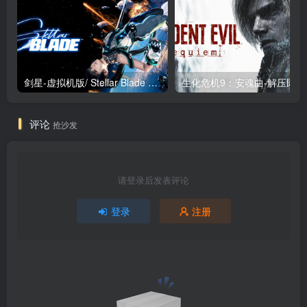
剑星-虚拟机版/ Stellar Blade v1.4.1|Build.19963153 终极版新补丁 送修改器 免安装中文版
生化危机9：安魂曲
评论
抢沙发
请登录后发表评论
登录
注册