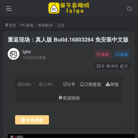
首页
PC游戏
角色扮演
正文
重返现场：真人版 Build.16803284 免安装中文版
tgfei
关注
私信
10月23日更新
0
313
0
分享
订阅更新
举报
收藏
0
点赞
0
资源报错
夸克网盘