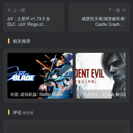
上一篇
下一篇
ΔV：土星环 v1.73.5 全
城堡毁灭者|城堡破坏者/
DLC（ΔV: Rings of
Castle Crashers
Saturn）免安装中文版
Build.24095717 免安装中文
版
相关推荐
剑星-虚拟机版/ Stellar Blade v1.4.1|Build.19963153 终极版新补丁 送修改器 免安装中文版
生化危机9：安魂曲
评论
抢沙发