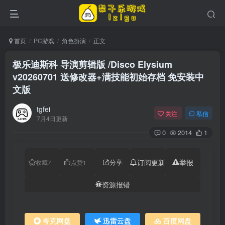
首页
PC游戏
角色扮演
正文
极乐迪斯科 导演剪辑版 /Disco Elysium
v20260701 送修改器+满技能初始存档 免安装中
文版
tgfei
关注
私信
7月4日更新
0
2014
1
分享
订阅更新
举报
收藏
7
点赞
1
资源报错
夸克网盘
迅雷云盘
百度网盘