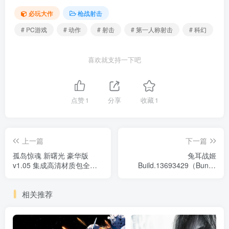
必玩大作
枪战射击
# PC游戏
# 动作
# 射击
# 第一人称射击
# 科幻
喜欢就支持一下吧
点赞
1
分享
收藏
1
上一篇
下一篇
孤岛惊魂 新曙光 豪华版
兔耳战姬
v1.05 集成高清材质包全
Build.13693429（Bunny
DLC（Far Cry New Dawn）
Guntz）免安装中文版
免安装中文版
相关推荐