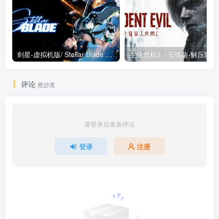
剑星-虚拟机版/ Stellar Blade v1.4.1|Build.19963153 终极版新补丁 送修改器 免安装中文版
生化危机9：安魂曲
评论
抢沙发
请登录后发表评论
登录
注册