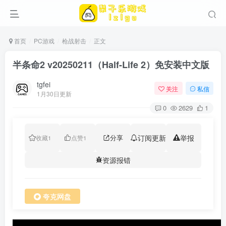
首页
PC游戏
枪战射击
正文
半条命2 v20250211（Half-Life 2）免安装中文版
tgfei
关注
私信
1月30日更新
0
2629
1
分享
订阅更新
举报
收藏
1
点赞
1
资源报错
夸克网盘