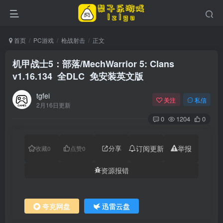
首页
PC游戏
枪战射击
正文
机甲战士5：部落/MechWarrior 5: Clans
v1.16.134 全DLC 免安装英文版
tgfei
关注
私信
2月16日更新
0
1204
0
分享
订阅更新
举报
收藏
0
点赞
0
资源报错
夸克网盘
迅雷云盘