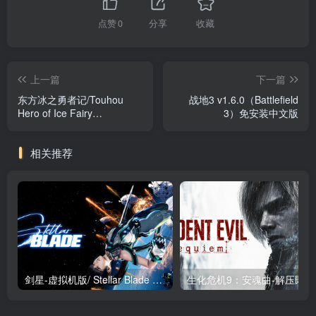
点赞
0
分享
收藏
上一篇
下一篇
东方冰之勇者记/Touhou
战地3 v1.6.0（Battlefield
Hero of Ice Fairy
3）免安装中文版
v20260626 全DLC 送修改
器 免安装中文版
相关推荐
剑星-虚拟机版/ Stellar Blade v1.4.1|Build.19963153 终极版新补丁 送修改器 免安装中文版
生化危机9：安魂曲