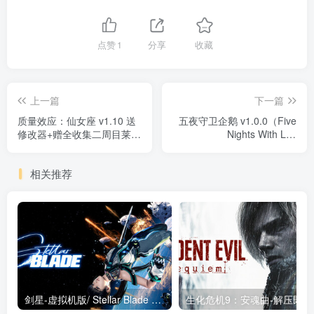
点赞
1
分享
收藏
上一篇
下一篇
质量效应：仙女座 v1.10 送
五夜守卫企鹅 v1.0.0（Five
修改器+赠全收集二周目莱姐
Nights With Los
存档（Mass Effect：
Penguinos）免安装中文版
Andromeda）免安装中文版
相关推荐
剑星-虚拟机版/ Stellar Blade v1.4.1|Build.19963153 终极版新补丁 送修改器 免安装中文版
生化危机9：安魂曲