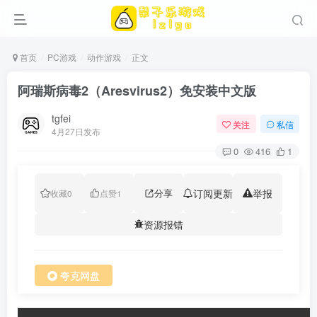
首页
PC游戏
动作游戏
正文
阿瑞斯病毒2（Aresvirus2）免安装中文版
tgfei
关注
私信
4月27日发布
0
416
1
分享
订阅更新
举报
收藏
0
点赞
1
资源报错
夸克网盘