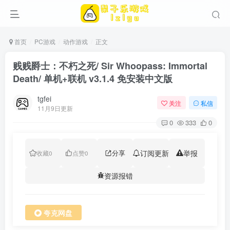
首页
PC游戏
动作游戏
正文
贱贱爵士：不朽之死/ Sir Whoopass: Immortal
Death/ 单机+联机 v3.1.4 免安装中文版
tgfei
关注
私信
11月9日更新
0
333
0
分享
订阅更新
举报
收藏
0
点赞
0
资源报错
夸克网盘