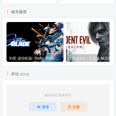
Penguinos）免安装中文版
Legend of Zelda: Echoes of
Wisdom）免安装中文版
相关推荐
剑星-虚拟机版/ Stellar Blade v1.4.1|Build.19963153 终极版新补丁 送修改器 免安装中文版
生化危机9：安魂曲
评论
抢沙发
请登录后发表评论
登录
注册