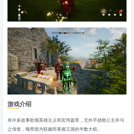
游戏介绍
有许多故事歌颂英雄主义和宏伟篇章，无外乎拯救公主并与
之偕老，顺带因为联姻而掌握王国的半数大权。