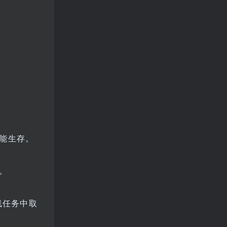
能生存。
。
线任务中取