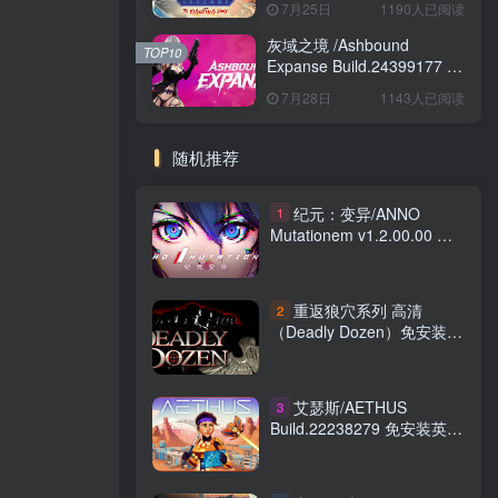
7月25日
1190人已阅读
Game Build.24421547 免安
装英文版
灰域之境 /Ashbound
TOP10
Expanse Build.24399177 免
安装中文版
7月28日
1143人已阅读
随机推荐
纪元：变异/ANNO
1
Mutationem v1.2.00.00 免
安装中文版
重返狼穴系列 高清
2
（Deadly Dozen）免安装中
文版
艾瑟斯/AETHUS
3
Build.22238279 免安装英文
版