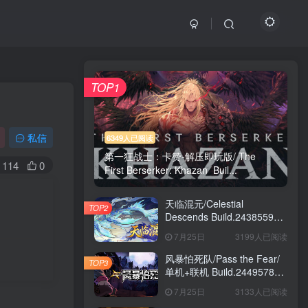
TOP1
私信
6349人已阅读
第一狂战士：卡赞-解压即玩版/ The
114
0
First Berserker: Khazan Buil...
天临混元/Celestial
TOP2
Descends Build.24385591
免安装中文版
7月25日
3199人已阅读
风暴怕死队/Pass the Fear/
TOP3
单机+联机 Build.24495782
送修改器 免安装中文版
7月25日
3133人已阅读