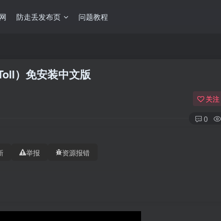
网
防走丢发布页
问题教程
’s Toll）免安装中文版
关注
0
新
举报
资源报错