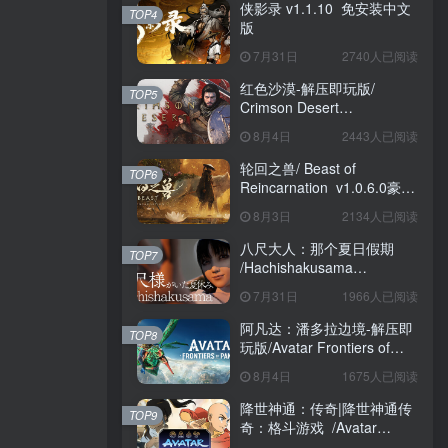
侠影录 v1.1.10 免安装中文
TOP4
版
7月31日
2740人已阅读
红色沙漠-解压即玩版/
TOP5
Crimson Desert
HYPERVISOR v1.14.00 免
8月4日
2443人已阅读
安装中文版
轮回之兽/ Beast of
TOP6
Reincarnation v1.0.6.0豪华
版 免安装中文版
8月3日
2134人已阅读
八尺大人：那个夏日假期
TOP7
/Hachishakusama
Build.24462853 免安装中文
7月31日
1966人已阅读
版
阿凡达：潘多拉边境-解压即
TOP8
玩版/Avatar Frontiers of
Pandora Build.22429549 免
8月4日
1675人已阅读
安装中文版
降世神通：传奇|降世神通传
TOP9
奇：格斗游戏 /Avatar
Legends The Fighting