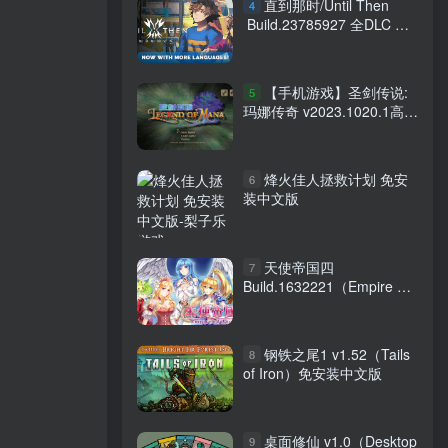
直到那时/Until Then
4
Build.23785927 全DLC 免
安装中文版
【手机游戏】圣剑传说:
5
玛娜传奇 v2023.1020.1高清
重置版 Steam完美移植直装
版
烽火佳人拯救计划 免安
6
装中文版
天使帝国四
7
Build.1632221（Empire of
Angels IV）免安装中文版
钢铁之尾1 v1.52（Tails
8
of Iron）免安装中文版
桌面修仙 v1.0（Desktop
9