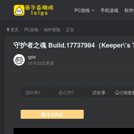
PC游戏
手机游戏
软件
首页
PC游戏
动作冒险
正文
守护者之魂 Build.17737984（Keeper\
tgfei
10月22日更新
分享
订阅更
收藏
0
点赞
0
夸克网盘