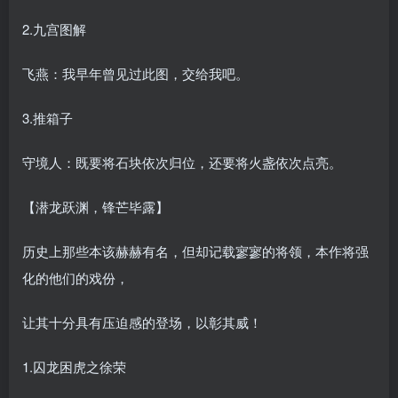
2.九宫图解
飞燕：我早年曾见过此图，交给我吧。
3.推箱子
守境人：既要将石块依次归位，还要将火盏依次点亮。
【潜龙跃渊，锋芒毕露】
历史上那些本该赫赫有名，但却记载寥寥的将领，本作将强
化的他们的戏份，
让其十分具有压迫感的登场，以彰其威！
1.囚龙困虎之徐荣