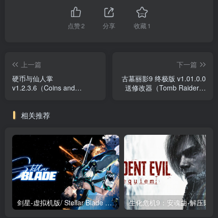
点赞
2
分享
收藏
1
上一篇
下一篇
硬币与仙人掌
古墓丽影9 终极版 v1.01.0.0
v1.2.3.6（Coins and
送修改器（Tomb Raider）
Wishpalm）免安装中文版
免安装中文版
相关推荐
剑星-虚拟机版/ Stellar Blade v1.4.1|Build.19963153 终极版新补丁 送修改器 免安装中文版
生化危机9：安魂曲