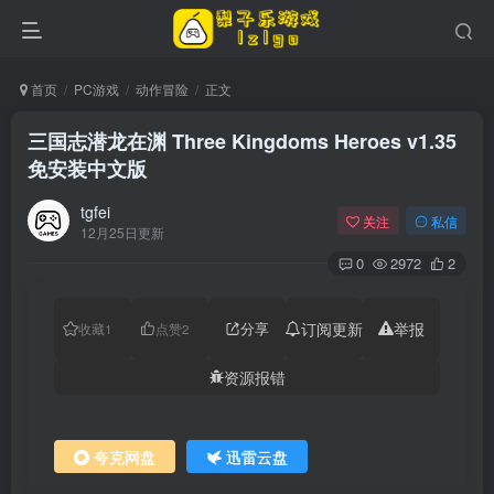
首页
PC游戏
动作冒险
正文
三国志潜龙在渊 Three Kingdoms Heroes v1.35
免安装中文版
tgfei
关注
私信
12月25日更新
0
2972
2
分享
订阅更新
举报
收藏
1
点赞
2
资源报错
夸克网盘
迅雷云盘