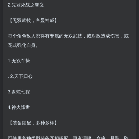
2.先登死战之鞠义
【无双武技，各显神威】
每个角色敌人都将有专属的无双武技，或对敌造成伤害，或
花式强化自身。
1.无双军势
. 2.天下归心
3.盘蛇七探
4.神火降世
【装备搭配，多种多样】
可使用各种类型装备互相搭配，更有词缀，命格，具装，阵