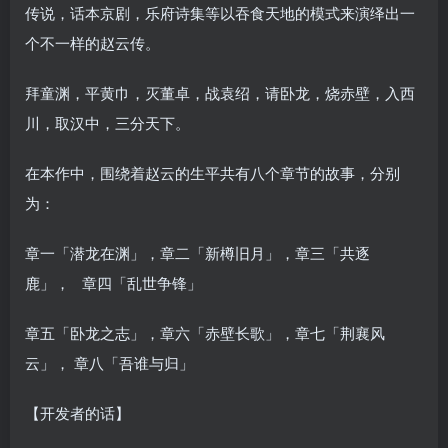
传说，话本京剧，乐府诗集等以吞食天地的模式来演绎出一
个不一样的赵云传。
拜童渊，平黄巾，灭董卓，战袁绍，请卧龙，烧赤壁，入西
川，取汉中，三分天下。
在本作中，围绕着赵云的生平共有八个章节的故事，分别
为：
章一「潜龙在渊」，章二「新樽旧月」，章三「共逐
鹿」， 章四「乱世争锋」
章五「卧龙之志」，章六「赤壁长歌」，章七「荆襄风
云」， 章八「吾谁与归」
【开发者的话】