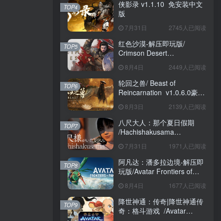
侠影录 v1.1.10 免安装中文
TOP4
版
7月31日
2745人已阅读
红色沙漠-解压即玩版/
TOP5
Crimson Desert
HYPERVISOR v1.14.00 免
8月4日
2449人已阅读
安装中文版
轮回之兽/ Beast of
TOP6
Reincarnation v1.0.6.0豪华
版 免安装中文版
8月3日
2139人已阅读
八尺大人：那个夏日假期
TOP7
/Hachishakusama
Build.24462853 免安装中文
7月31日
1971人已阅读
版
阿凡达：潘多拉边境-解压即
TOP8
玩版/Avatar Frontiers of
Pandora Build.22429549 免
8月4日
1677人已阅读
安装中文版
降世神通：传奇|降世神通传
TOP9
奇：格斗游戏 /Avatar
Legends The Fighting