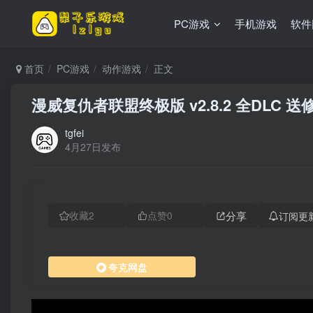
PC游戏
手机游戏
软件
首页
PC游戏
动作游戏
正文
漫威复仇者联盟终极版 v2.8.2 全DLC 送修
tgfei
4月27日发布
分享
订阅更
收藏
2
点赞
0
夸克网盘