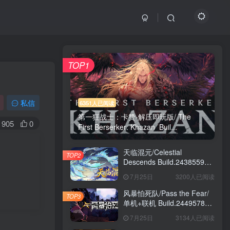
TOP1
私信
6351人已阅读
第一狂战士：卡赞-解压即玩版/ The
905
0
First Berserker: Khazan Buil...
天临混元/Celestial
TOP2
Descends Build.24385591
免安装中文版
7月25日
3200人已阅读
风暴怕死队/Pass the Fear/
TOP3
单机+联机 Build.24495782
送修改器 免安装中文版
7月25日
3134人已阅读