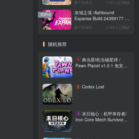
7月25日
1191人已阅读
Game Build.24421547 免安
装英文版
灰域之境 /Ashbound
TOP10
Expanse Build.24399177 免
安装中文版
7月28日
1144人已阅读
随机推荐
典当星球|当铺星球 /
1
Pawn Planet v1.0.1 免安装
中文版
Codex Lost
2
末日核心：机甲幸存者/
3
Iron Core Mech Survivor
v4.0.3 免安装中文版