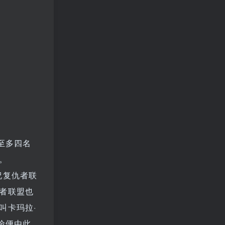
至多四名
。
祝复仇者联
者联盟也
叫卡玛拉·
险便由此