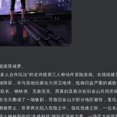
超级英雄梦。
/多人合作玩法*的史诗级第三人称动作冒险游戏。在线组建
雄阵容，并与其他玩家合力捍卫地球，抵御日益严重的威胁
国队长、钢铁侠、无敌浩克、黑寡妇及索尔在旧金山共同庆
在当天酿成了一场惨剧，导致旧金山大部分地区被毁，复仇
都被禁止，世界再次陷入危险之中。值此危难之际，一位名
阻止神秘新组织“先锋科技”疯狂扩张的力量，一场宏大的冒