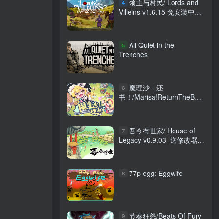
领主与村民/ Lords and
4
Villeins v1.6.15 免安装中文
版
All Quiet in the
5
Trenches
魔理沙！还
6
书！/Marisa!ReturnTheBook!
Build.20945948 免安装中文
版
吾今有世家/ House of
7
Legacy v0.9.03 送修改器
免安装中文版
77p egg: Eggwife
8
节奏狂怒/Beats Of Fury
9