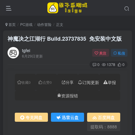
首页
PC游戏
动作冒险
正文
神魔决之江湖行 Build.23737835 免安装中文版
tgfei
关注
私信
6月29日更新
0
1378
0
分享
订阅更新
举报
收藏
0
点赞
0
资源报错
夸克网盘
迅雷云盘
百度网盘
提取码：8888