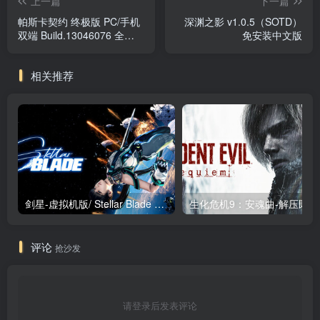
上一篇
下一篇
帕斯卡契约 终极版 PC/手机
深渊之影 v1.0.5（SOTD）
双端 Build.13046076 全
免安装中文版
DLC（Pascal\'s Wager）免
安装中文版
相关推荐
剑星-虚拟机版/ Stellar Blade v1.4.1|Build.19963153 终极版新补丁 送修改器 免安装中文版
生化危机9：安魂曲
评论
抢沙发
请登录后发表评论