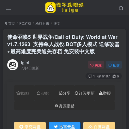
首页
PC游戏
枪战射击
正文
使命召唤5 世界战争/Call of Duty: World at War
v1.7.1263 支持单人战役.BOT多人模式 送修改器
+最高难度完美通关存档 免安装中文版
tgfei
关注
私信
7月4日更新
1
6197
6
分享
订阅更新
举报
收藏
2
点赞
6
资源报错
夸克网盘
迅雷云盘
百度网盘