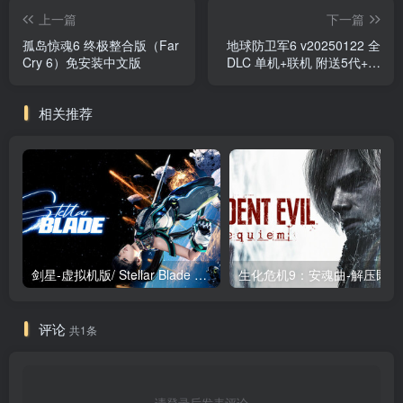
上一篇
下一篇
孤岛惊魂6 终极整合版（Far
地球防卫军6 v20250122 全
Cry 6）免安装中文版
DLC 单机+联机 附送5代+铁
雨（EARTH DEFENSE
FORCE 6）免安装中文版
相关推荐
剑星-虚拟机版/ Stellar Blade v1.4.1|Build.19963153 终极版新补丁 送修改器 免安装中文版
生化危机9：安魂曲
评论
共1条
请登录后发表评论