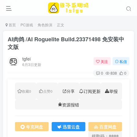
首页
PC游戏
角色扮演
正文
AI肉鸽 /AI Roguelite Build.23371498 免安装中
文版
tgfei
关注
私信
6月3日更新
0
838
0
分享
订阅更新
举报
收藏
0
点赞
0
资源报错
夸克网盘
迅雷云盘
百度网盘
提取码：8888