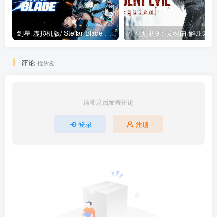
剑星-虚拟机版/ Stellar Blade v1.4.1|Build.19963153 终极版新补丁 送修改器 免安装中文版
生化危机9：安魂曲
评论
抢沙发
请登录后发表评论
登录
注册