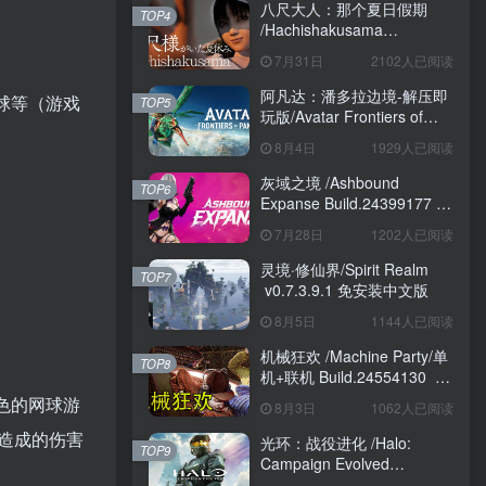
八尺大人：那个夏日假期
TOP4
/Hachishakusama
Build.24462853 免安装中文
7月31日
2102人已阅读
版
阿凡达：潘多拉边境-解压即
击球等（游戏
TOP5
玩版/Avatar Frontiers of
Pandora Build.22429549 免
8月4日
1929人已阅读
安装中文版
灰域之境 /Ashbound
TOP6
Expanse Build.24399177 免
安装中文版
7月28日
1202人已阅读
灵境·修仙界/Spirit Realm
TOP7
v0.7.3.9.1 免安装中文版
8月5日
1144人已阅读
机械狂欢 /Machine Party/单
TOP8
机+联机 Build.24554130 免
安装中文版
出色的网球游
8月3日
1062人已阅读
造成的伤害
光环：战役进化 /Halo:
TOP9
Campaign Evolved
Build.24098876 免安装中文