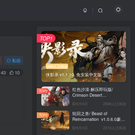
TOP1
私信
2960人已阅读
143
10
侠影录 v1.1.10 免安装中文版
红色沙漠-解压即玩版/
TOP2
Crimson Desert
HYPERVISOR v1.14.00 免
8月4日
2898人已阅读
安装中文版
轮回之兽/ Beast of
TOP3
Reincarnation v1.0.6.0豪华
版 免安装中文版
8月3日
2316人已阅读