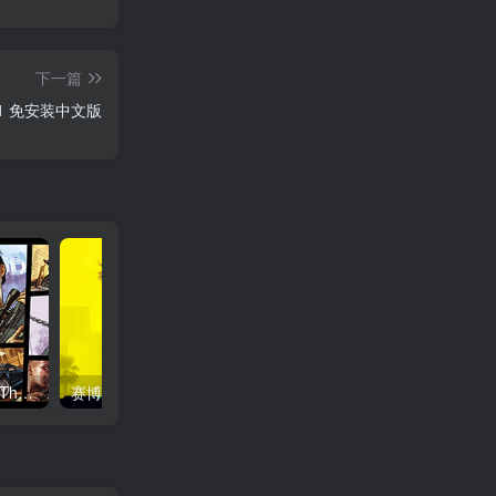
下一篇
极限国度/Riders Republic v1.32.1 免安装中文版
侠盗猎车手5|GTA5/Grand Theft Auto V Enhanced v1158.13 增强版 送修改器 免安装中文版
赛博朋克2077 终极版/ Cyberpunk 2077 v2.31a 全DLC 往日之影+附单独升级补丁+单独国语配音包 送修改器+300mod整合+赠完美存档+赠原声BGM+赠原画集 免安装中文版