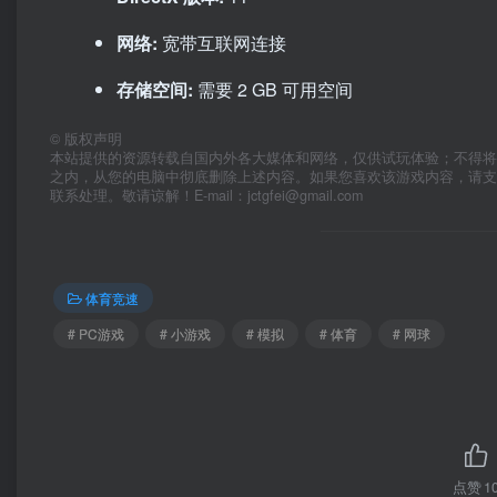
网络:
宽带互联网连接
存储空间:
需要 2 GB 可用空间
©
版权声明
本站提供的资源转载自国内外各大媒体和网络，仅供试玩体验；不得将
之内，从您的电脑中彻底删除上述内容。如果您喜欢该游戏内容，请
联系处理。敬请谅解！E-mail：jctgfei@gmail.com
体育竞速
# PC游戏
# 小游戏
# 模拟
# 体育
# 网球
点赞
1