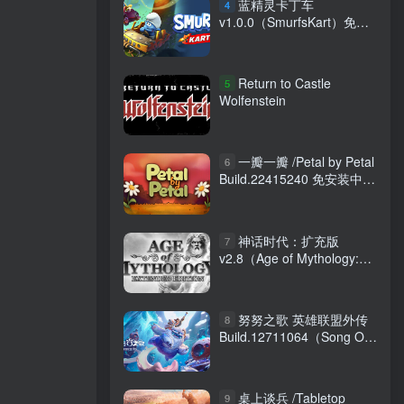
蓝精灵卡丁车
4
v1.0.0（SmurfsKart）免安
装中文版
Return to Castle
5
Wolfenstein
一瓣一瓣 /Petal by Petal
6
Build.22415240 免安装中文
版
神话时代：扩充版
7
v2.8（Age of Mythology:
Extended Edition）免安装
中文版
努努之歌 英雄联盟外传
8
Build.12711064（Song Of
Nunu）免安装中文版
桌上谈兵 /Tabletop
9