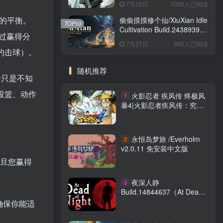
7月26日
1026人已阅读
版
美的平衡。
偷偷摸摸修个仙/XiuXian Idle
TOP10
Cultivation Build.24389399
过赢得分
免安装中文版
7月27日
985人已阅读
度的击球）。
随机推荐
者只是不知
投篮、动作
火影忍者 疾风传 终极风
1
暴4|火影忍者疾风传：究极
忍者风暴4 博人之路
v1.12.00 送修改器 赠个人手
打全20位师傅解锁存档
永恒岛梦旅 /Everholm
2
（NARUTO SHIPPUDEN:
v2.0.11 免安装中文版
Ultimate Ninja STORM 4）
一旦您赢得
免安装中文版
。
夜深人静
3
Build.14844637（At Dead
Of Night）免安装中文版
以确保你能适