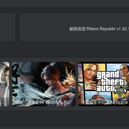
生化危机9：安魂曲-解压既玩版/ Resident Evil Requiem Build.22472737 送修改器 免安装中文版
明末：渊虚之羽/ Wuchang Fallen Feathers v1.7 豪华版 送修改器 免安装中文版