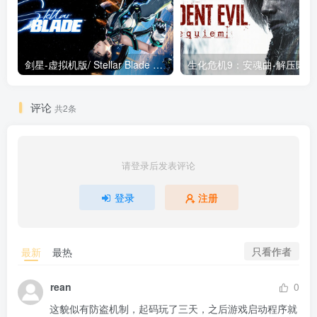
剑星-虚拟机版/ Stellar Blade v1.4.1|Build.19963153 终极版新补丁 送修改器 免安装中文版
生化危机9：安魂曲
评论
共2条
请登录后发表评论
登录
注册
只看作者
最新
最热
rean
0
这貌似有防盗机制，起码玩了三天，之后游戏启动程序就