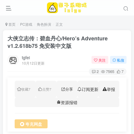
首页
PC游戏
角色扮演
正文
大侠立志传：碧血丹心/Hero’s Adventure
v1.2.618b75 免安装中文版
tgfei
关注
私信
10月12日更新
2
7565
7
分享
订阅更新
举报
收藏
7
点赞
7
资源报错
夸克网盘