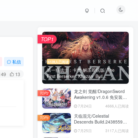
TOP1
私信
6128人已阅读
第一狂战士：卡赞-解压即玩版/ The
149
13
First Berserker: Khazan Buil...
龙之剑 觉醒/DragonSword
TOP2
Awakening v1.0.6 免安装中
文版
7月24日
4666人已阅读
天临混元/Celestial
TOP3
Descends Build.24385591
免安装中文版
7月25日
3117人已阅读