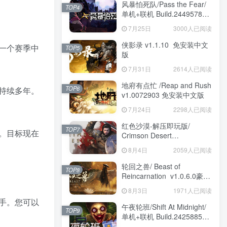
风暴怕死队/Pass the Fear/
TOP4
单机+联机 Build.24495782
送修改器 免安装中文版
7月25日
3000人已阅读
侠影录 v1.1.10 免安装中文
一个赛季中
TOP5
版
7月31日
2614人已阅读
地府有点忙 /Reap and Rush
TOP6
持续多年。
v1.0072903 免安装中文版
7月24日
2298人已阅读
红色沙漠-解压即玩版/
TOP7
。目标现在
Crimson Desert
HYPERVISOR v1.14.00 免
8月4日
2059人已阅读
安装中文版
轮回之兽/ Beast of
TOP8
Reincarnation v1.0.6.0豪华
版 免安装中文版
8月3日
1971人已阅读
手。您可以
午夜轮班/Shift At Midnight/
TOP9
单机+联机 Build.24258857
免安装中文版