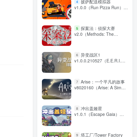
披萨配送模拟器
4
v1.0.0（Run Pizza Run）免
安装中文版
探案法：侦探大赛
5
v2.0（Methods: The
Detective Competition）免
安装中文版
异变战区1
6
v1.0.0.210527（E.E.R.I.E
1）免安装中文版
Arise：一个平凡的故事
7
v8020160（Arise: A Simple
Story）免安装中文版
冲出盖娅星
8
v1.0.1（Escape Gaia）免
安装中文版
塔工厂/Tower Factory
9