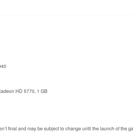
940
Radeon HD 5770, 1 GB
n’t final and may be subject to change until the launch of the g