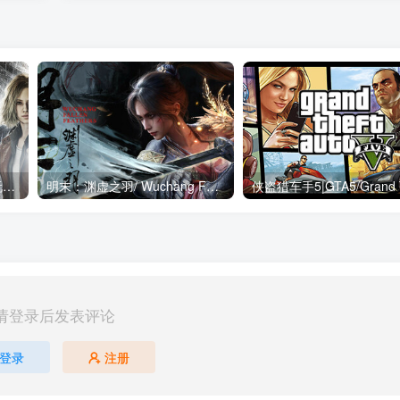
生化危机9：安魂曲-解压既玩版/ Resident Evil Requiem Build.22472737 送修改器 免安装中文版
明末：渊虚之羽/ Wuchang Fallen Feathers v1.7 豪华版 送修改器 免安装中文版
请登录后发表评论
登录
注册