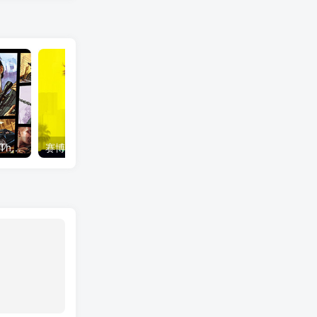
侠盗猎车手5|GTA5/Grand Theft Auto V Enhanced v1158.13 增强版 送修改器 免安装中文版
赛博朋克2077 终极版/ Cyberpunk 2077 v2.31a 全DLC 往日之影+附单独升级补丁+单独国语配音包 送修改器+300mod整合+赠完美存档+赠原声BGM+赠原画集 免安装中文版