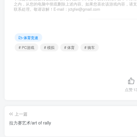
之内，从您的电脑中彻底删除上述内容。如果您喜欢该游戏内容，请
联系处理。敬请谅解！E-mail：jctgfei@gmail.com
体育竞速
# PC游戏
# 模拟
# 体育
# 骑车
点赞
1
上一篇
拉力赛艺术/art of rally