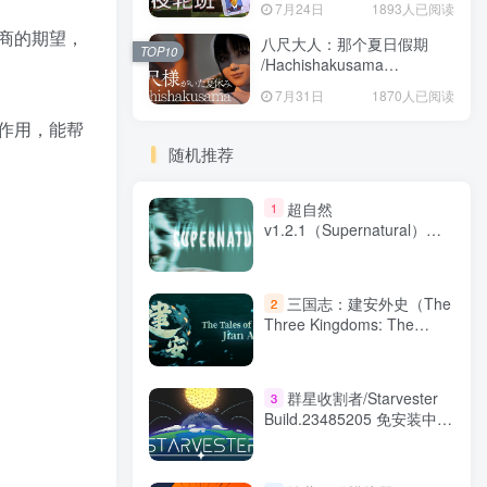
7月24日
1893人已阅读
商的期望，
八尺大人：那个夏日假期
TOP10
/Hachishakusama
Build.24462853 免安装中文
7月31日
1870人已阅读
版
作用，能帮
随机推荐
超自然
1
v1.2.1（Supernatural）免
安装中文版
三国志：建安外史（The
2
Three Kingdoms: The
Tales of Jian An）免安装中
文版
群星收割者/Starvester
3
Build.23485205 免安装中文
版