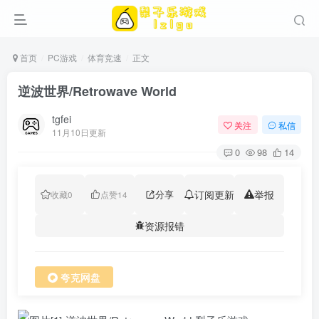
首页
PC游戏
体育竞速
正文
逆波世界/Retrowave World
tgfei
关注
私信
11月10日更新
0
98
14
分享
订阅更新
举报
收藏
0
点赞
14
资源报错
夸克网盘