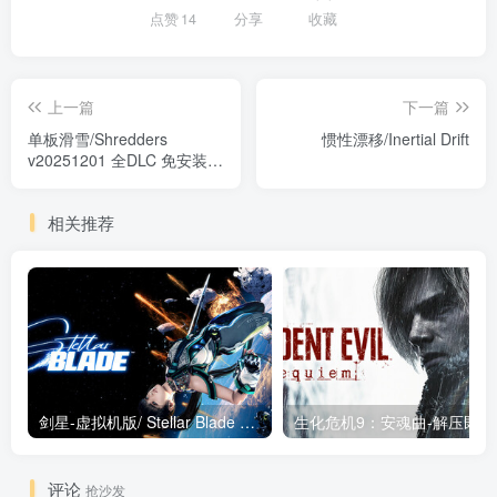
点赞
14
分享
收藏
上一篇
下一篇
单板滑雪/Shredders
惯性漂移/Inertial Drift
v20251201 全DLC 免安装中
文版
相关推荐
剑星-虚拟机版/ Stellar Blade v1.4.1|Build.19963153 终极版新补丁 送修改器 免安装中文版
生化危机9：安魂曲
评论
抢沙发