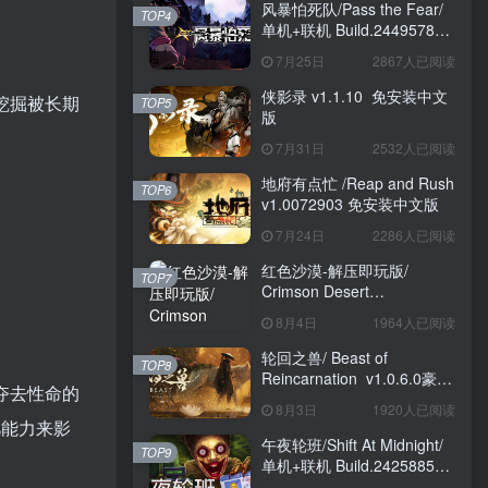
风暴怕死队/Pass the Fear/
TOP4
单机+联机 Build.24495782
送修改器 免安装中文版
7月25日
2867人已阅读
侠影录 v1.1.10 免安装中文
。挖掘被长期
TOP5
版
7月31日
2532人已阅读
地府有点忙 /Reap and Rush
TOP6
v1.0072903 免安装中文版
7月24日
2286人已阅读
红色沙漠-解压即玩版/
TOP7
Crimson Desert
HYPERVISOR v1.14.00 免
8月4日
1964人已阅读
安装中文版
轮回之兽/ Beast of
TOP8
Reincarnation v1.0.6.0豪华
场夺去性命的
版 免安装中文版
8月3日
1920人已阅读
凡能力来影
午夜轮班/Shift At Midnight/
TOP9
单机+联机 Build.24258857
免安装中文版