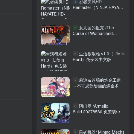
忍者疾风HD
4
Remaster（NINJA HAYATE
HD-Remaster）免安装中文
版
女儿国的诅咒 /The
5
Curse of Womanland
Build.23453048 免安装中文
版
生活很艰难 v1.0（Life is
6
Hard）免安装中文版
莉迪＆苏瑞的炼金工房
7
～不可思议绘画的炼金术士
～ DX/Atelier Lydie &
Suelle: The Alchemists and
the Mysterious Paintings
阿门罗 /Armello
8
DX v1.00 免安装中文版
Build.20278580 免安装中文
版
采矿机器/ Mining Mechs
9