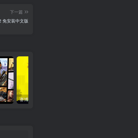
下一篇
点老救世记/dotAGE Build.23583152 免安装中文版
侠盗猎车手5|GTA5/Grand Theft Auto V Enhanced v1158.13 增强版 送修改器 免安装中文版
赛博朋克2077 终极版/ Cyberpunk 2077 v2.31a 全DLC 往日之影+附单独升级补丁+单独国语配音包 送修改器+300mod整合+赠完美存档+赠原声BGM+赠原画集 免安装中文版