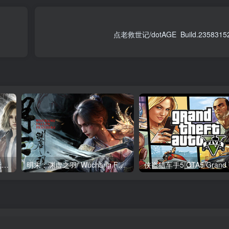
生化危机9：安魂曲-解压既玩版/ Resident Evil Requiem Build.22472737 送修改器 免安装中文版
明末：渊虚之羽/ Wuchang Fallen Feathers v1.7 豪华版 送修改器 免安装中文版