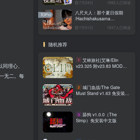
7月24日
1882人已阅读
八尺大人：那个夏日假期
TOP10
/Hachishakusama
Build.24462853 免安装中文
7月31日
1837人已阅读
版
随机推荐
艾林旅社|艾琳/Elin
1
并以同理心、
v23.325 附v23.83 MOD整
合版 免安装中文版
一无二。每
城门血战/The Gate
2
Must Stand v1.63 免安装中
文版
舔狗 v1.0.0（The
3
Simp）免安装中文版