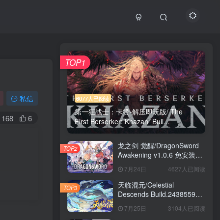
TOP1
私信
6077人已阅读
第一狂战士：卡赞-解压即玩版/ The
168
6
First Berserker: Khazan Buil...
龙之剑 觉醒/DragonSword
TOP2
Awakening v1.0.6 免安装中
文版
7月24日
4627人已阅读
天临混元/Celestial
TOP3
Descends Build.24385591
免安装中文版
7月25日
3104人已阅读