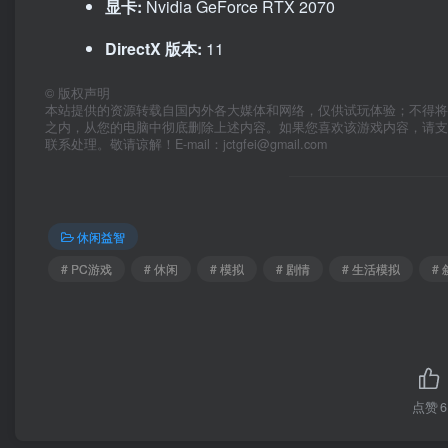
显卡:
Nvidia GeForce RTX 2070
DirectX 版本:
11
©
版权声明
本站提供的资源转载自国内外各大媒体和网络，仅供试玩体验；不得将
之内，从您的电脑中彻底删除上述内容。如果您喜欢该游戏内容，请
联系处理。敬请谅解！E-mail：jctgfei@gmail.com
休闲益智
# PC游戏
# 休闲
# 模拟
# 剧情
# 生活模拟
#
点赞
6