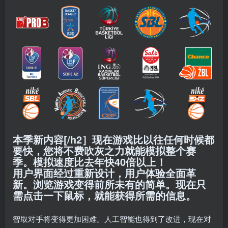
本季新内容[/h2］现在游戏比以往任何时候都
要快，您将不费吹灰之力就能模拟整个赛
季。模拟速度比去年快40倍以上！
用户界面经过重新设计，用户体验全面革
新。浏览游戏变得前所未有的简单。现在只
需点击一下鼠标，就能获得所需的信息。
智取对手将变得更加困难。人工智能也得到了改进，现在对