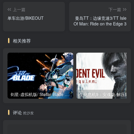
上一篇
下一篇
单车出游/BIKEOUT
曼岛TT：边缘竞速3/TT Isle
Of Man: Ride on the Edge 3
相关推荐
剑星-虚拟机版/ Stellar Blade v1.4.1|Build.19963153 终极版新补丁 送修改器 免安装中文版
生化危机9：安魂曲
评论
抢沙发