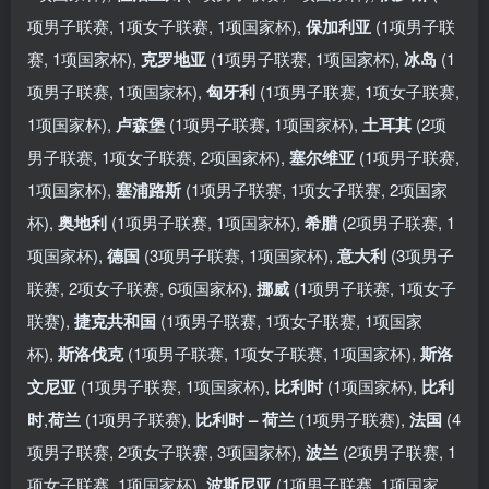
项男子联赛, 1项女子联赛, 1项国家杯),
保加利亚
(1项男子联
赛, 1项国家杯),
克罗地亚
(1项男子联赛, 1项国家杯),
冰岛
(1
项男子联赛, 1项国家杯),
匈牙利
(1项男子联赛, 1项女子联赛,
1项国家杯),
卢森堡
(1项男子联赛, 1项国家杯),
土耳其
(2项
男子联赛, 1项女子联赛, 2项国家杯),
塞尔维亚
(1项男子联赛,
1项国家杯),
塞浦路斯
(1项男子联赛, 1项女子联赛, 2项国家
杯),
奥地利
(1项男子联赛, 1项国家杯),
希腊
(2项男子联赛, 1
项国家杯),
德国
(3项男子联赛, 1项国家杯),
意大利
(3项男子
联赛, 2项女子联赛, 6项国家杯),
挪威
(1项男子联赛, 1项女子
联赛),
捷克共和国
(1项男子联赛, 1项女子联赛, 1项国家
杯),
斯洛伐克
(1项男子联赛, 1项女子联赛, 1项国家杯),
斯洛
文尼亚
(1项男子联赛, 1项国家杯),
比利时
(1项国家杯),
比利
时
,
荷兰
(1项男子联赛),
比利时 – 荷兰
(1项男子联赛),
法国
(4
项男子联赛, 2项女子联赛, 3项国家杯),
波兰
(2项男子联赛, 1
项女子联赛, 1项国家杯),
波斯尼亚
(1项男子联赛, 1项国家