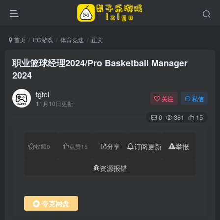
首页
PC游戏
体育竞速
正文
职业篮球经理2024/Pro Basketball Manager
2024
tgfei
关注
私信
11月10日更新
0
381
15
分享
订阅更新
举报
收藏
0
点赞
15
资源报错
夸克网盘