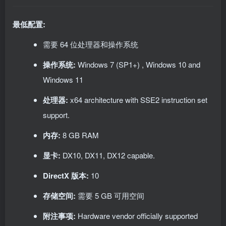
最低配置:
需要 64 位处理器和操作系统
操作系统:
Windows 7 (SP1+) , Windows 10 and
Windows 11
处理器:
x64 architecture with SSE2 instruction set
support.
内存:
8 GB RAM
显卡:
DX10, DX11, DX12 capable.
DirectX 版本:
10
存储空间:
需要 5 GB 可用空间
附注事项:
Hardware vendor officially supported