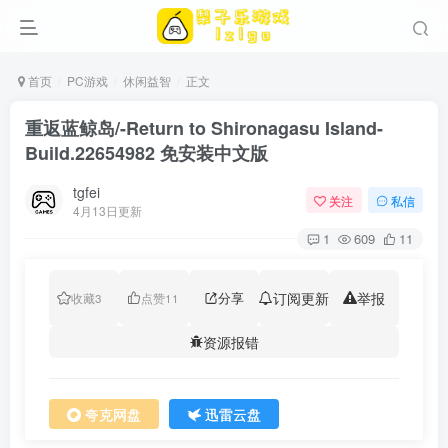
首页
PC游戏
休闲益智
正文
重返蓝鲸岛/-Return to Shironagasu Island-
Build.22654982 免安装中文版
tgfei
关注
私信
4月13日更新
1
609
11
分享
订阅更新
举报
收藏
3
点赞
11
资源报错
夸克网盘
迅雷云盘