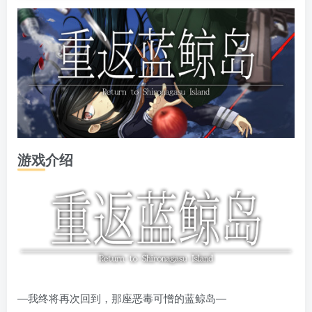
游戏介绍
―我终将再次回到，那座恶毒可憎的蓝鲸岛―