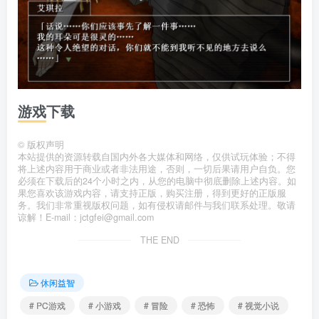
游戏下载
©
版权声明
本站提供的资源转载自国内外各大媒体和网络，仅供试玩体验；不得
将上述内容用于商业或者非法用途，否则，一切后果请用户自负。您
必须在下载后的24个小时之内，从您的电脑中彻底删除上述内容。如
果您喜欢该游戏内容，请支持正版，购买注册，得到更好的正版服
务。我们非常重视版权问题，如有侵权请邮件与我们联系处理。敬请
谅解！E-mail：jctgfei@gmail.com
THE END
休闲益智
# PC游戏
# 小游戏
# 冒险
# 恐怖
# 视觉小说