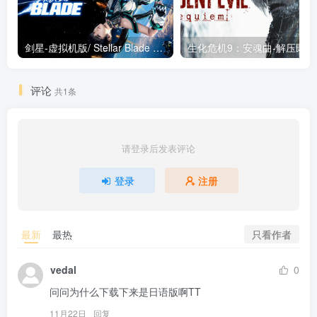
剑星-虚拟机版/ Stellar Blade v1.4.1|Build.19963153 终极版新补丁 送修改器 免安装中文版
生化危机9：安魂曲
评论
共1条
请登录后发表评论
登录
注册
只看作者
最新
最热
vedal
0
问问为什么下载下来是日语版啊TT
11月22日
回复