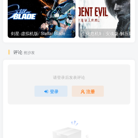
剑星-虚拟机版/ Stellar Blade v1.4.1|Build.19963153 终极版新补丁 送修改器 免安装中文版
生化危机9：安魂曲
评论
抢沙发
请登录后发表评论
登录
注册