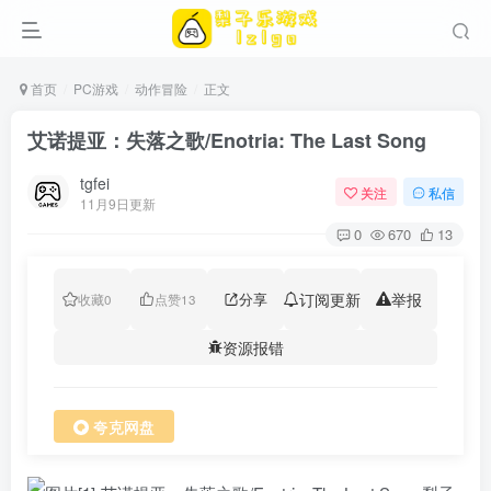
首页
PC游戏
动作冒险
正文
艾诺提亚：失落之歌/Enotria: The Last Song
tgfei
关注
私信
11月9日更新
0
670
13
分享
订阅更新
举报
收藏
0
点赞
13
资源报错
夸克网盘