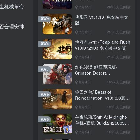
送修改器 免安装中文版
生机械革命
7月25日
2895人已阅读
侠影录 v1.1.10 免安装中文
TOP5
版
否合理安排
7月31日
2555人已阅读
地府有点忙 /Reap and Rush
TOP6
v1.0072903 免安装中文版
7月24日
2286人已阅读
红色沙漠-解压即玩版/
TOP7
Crimson Desert
HYPERVISOR v1.14.00 免
8月4日
1997人已阅读
安装中文版
轮回之兽/ Beast of
TOP8
Reincarnation v1.0.6.0豪华
版 免安装中文版
8月3日
1936人已阅读
午夜轮班/Shift At Midnight/
TOP9
单机+联机 Build.24258857
免安装中文版
7月24日
1883人已阅读