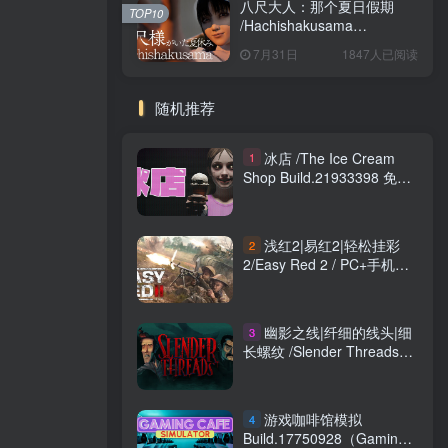
八尺大人：那个夏日假期
TOP10
/Hachishakusama
Build.24462853 免安装中文
7月31日
1847人已阅读
版
随机推荐
冰店 /The Ice Cream
1
Shop Build.21933398 免安
装中文版
浅红2|易红2|轻松挂彩
2
2/Easy Red 2 / PC+手机双
端 v2.0.9 全DLC 送修改器
新增淞沪会战+南京大作战
DLC 免安装中文版
幽影之线|纤细的线头|细
3
长螺纹 /Slender Threads
v1.0.3 免安装中文版
游戏咖啡馆模拟
4
Build.17750928（Gaming