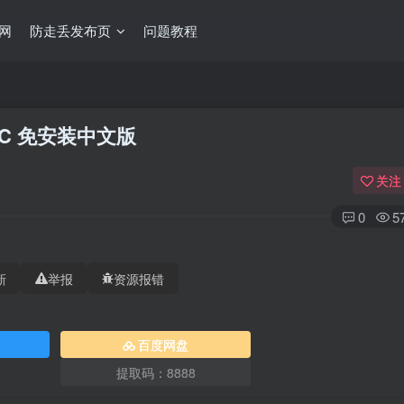
网
防走丢发布页
问题教程
 全DLC 免安装中文版
关注
0
5
新
举报
资源报错
百度网盘
提取码：8888