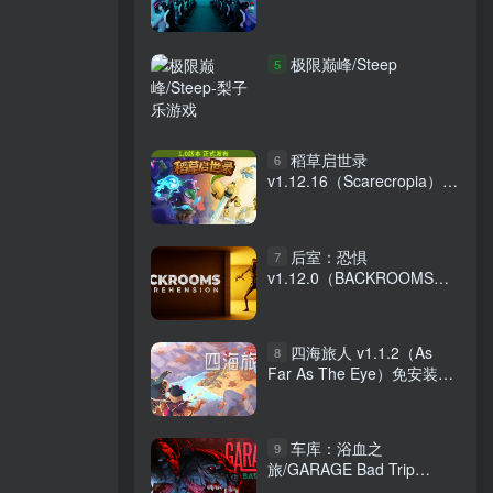
Cafe Simulator）免安装中
文版
极限巅峰/Steep
5
稻草启世录
6
v1.12.16（Scarecropia）免
安装中文版
后室：恐惧
7
v1.12.0（BACKROOMS
APPREHENSION）免安装
中文版
四海旅人 v1.1.2（As
8
Far As The Eye）免安装中
文版
车库：浴血之
9
旅/GARAGE Bad Trip
Build.2923810 免安装中文