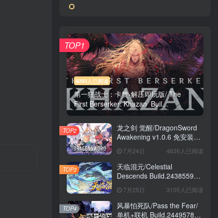
TOP1
6093人已阅读
第一狂战士：卡赞-解压即玩版/ The
First Berserker: Khazan Buil...
龙之剑 觉醒/DragonSword
TOP2
Awakening v1.0.6 免安装中
文版
7月24日
4636人已阅读
天临混元/Celestial
TOP3
Descends Build.24385591
免安装中文版
7月25日
3105人已阅读
风暴怕死队/Pass the Fear/
TOP4
单机+联机 Build.24495782