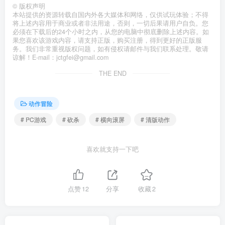
©
版权声明
本站提供的资源转载自国内外各大媒体和网络，仅供试玩体验；不得
将上述内容用于商业或者非法用途，否则，一切后果请用户自负。您
必须在下载后的24个小时之内，从您的电脑中彻底删除上述内容。如
果您喜欢该游戏内容，请支持正版，购买注册，得到更好的正版服
务。我们非常重视版权问题，如有侵权请邮件与我们联系处理。敬请
谅解！E-mail：jctgfei@gmail.com
THE END
动作冒险
# PC游戏
# 砍杀
# 横向滚屏
# 清版动作
喜欢就支持一下吧
点赞
12
分享
收藏
2