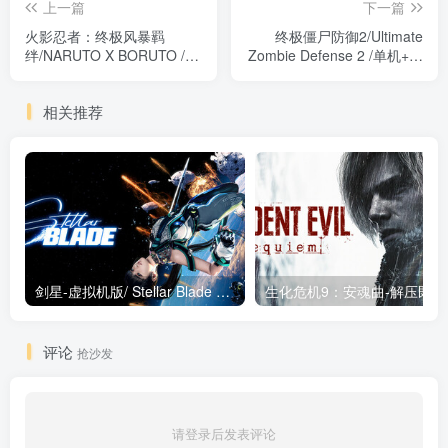
上一篇
下一篇
火影忍者：终极风暴羁
终极僵尸防御2/Ultimate
绊/NARUTO X BORUTO /手
Zombie Defense 2 /单机+联
机+PC双端/单机+联机 v1.60
机 v1.0正式版 免安装中文版
免安装中文版
GB
相关推荐
剑星-虚拟机版/ Stellar Blade v1.4.1|Build.19963153 终极版新补丁 送修改器 免安装中文版
生化危机9：安魂曲
评论
抢沙发
请登录后发表评论