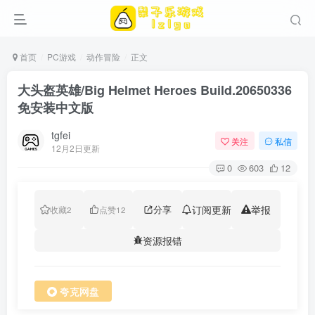
首页
PC游戏
动作冒险
正文
大头盔英雄/Big Helmet Heroes Build.20650336
免安装中文版
tgfei
关注
私信
12月2日更新
0
603
12
分享
订阅更新
举报
收藏
2
点赞
12
资源报错
夸克网盘