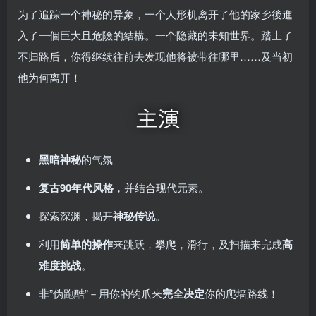
为了追踪一个神秘的异象，一个人形机离开了他的家乡後進
入了一個巨大且危險的結構。一个隐藏的未知世界。踏上了
不归路后，你得继续往前去发现他将被带往哪里……及当初
他为何离开！
黑暗神秘
的气氛
复古90年代风格
，并结合现代元素。
探索深渊，揭开
神秘传说
。
利用
简单的操作
来跳跃，攀爬，滑行，及扫描来完成
高
难度挑战
。
非”伪跑酷”－用你的钩爪来
完全决定
你的爬墙路线！