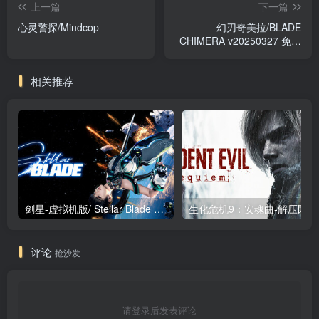
上一篇
下一篇
心灵警探/Mindcop
幻刃奇美拉/BLADE
CHIMERA v20250327 免安
装中文版
相关推荐
剑星-虚拟机版/ Stellar Blade v1.4.1|Build.19963153 终极版新补丁 送修改器 免安装中文版
生化危机9：安魂曲
评论
抢沙发
请登录后发表评论