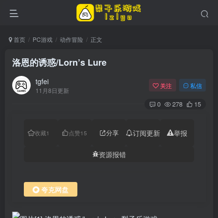
首页
PC游戏
动作冒险
正文
洛恩的诱惑/Lorn’s Lure
tgfei
关注
私信
11月8日更新
0
278
15
分享
订阅更新
举报
收藏
1
点赞
15
资源报错
夸克网盘