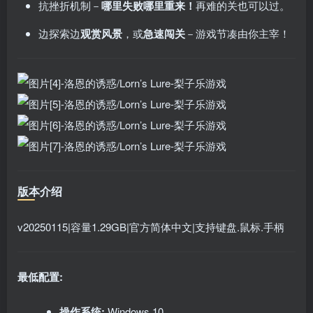
抗挫折机制－
哪里失败哪里重来！
再难的关也可以过。
边探索边
观赏风景
，或
急速闯关
－游戏节凑由你主宰！
版本介绍
v20250115|容量1.29GB|官方简体中文|支持键盘.鼠标.手柄
最低配置:
操作系统:
Windows 10