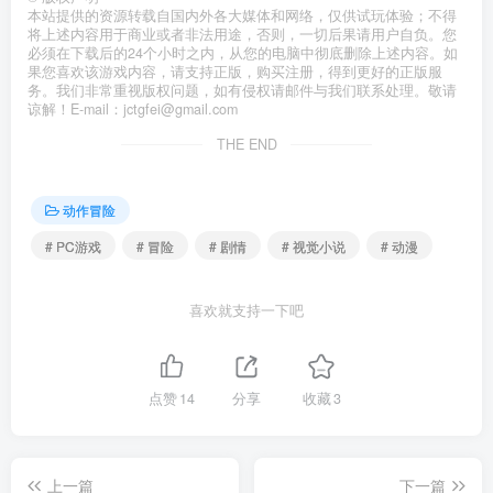
本站提供的资源转载自国内外各大媒体和网络，仅供试玩体验；不得
将上述内容用于商业或者非法用途，否则，一切后果请用户自负。您
必须在下载后的24个小时之内，从您的电脑中彻底删除上述内容。如
果您喜欢该游戏内容，请支持正版，购买注册，得到更好的正版服
务。我们非常重视版权问题，如有侵权请邮件与我们联系处理。敬请
谅解！E-mail：jctgfei@gmail.com
THE END
动作冒险
# PC游戏
# 冒险
# 剧情
# 视觉小说
# 动漫
喜欢就支持一下吧
点赞
14
分享
收藏
3
上一篇
下一篇