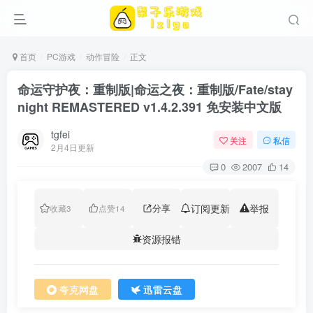
首页
PC游戏
动作冒险
正文
命运守护夜：重制版|命运之夜：重制版/Fate/stay
night REMASTERED v1.4.2.391 免安装中文版
tgfei
关注
私信
2月4日更新
0
2007
14
分享
订阅更新
举报
收藏
3
点赞
14
资源报错
夸克网盘
迅雷云盘