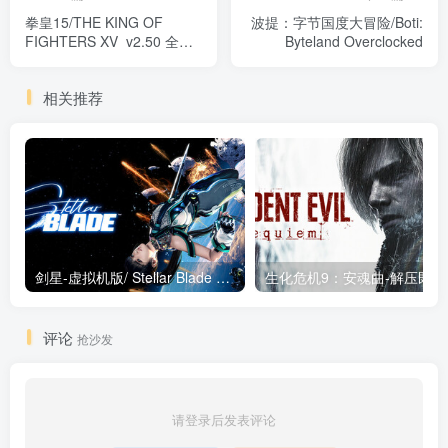
拳皇15/THE KING OF
波提：字节国度大冒险/Boti:
FIGHTERS XV v2.50 全
Byteland Overclocked
DLC 免安装中文版
相关推荐
剑星-虚拟机版/ Stellar Blade v1.4.1|Build.19963153 终极版新补丁 送修改器 免安装中文版
生化危机9：安魂曲
评论
抢沙发
请登录后发表评论