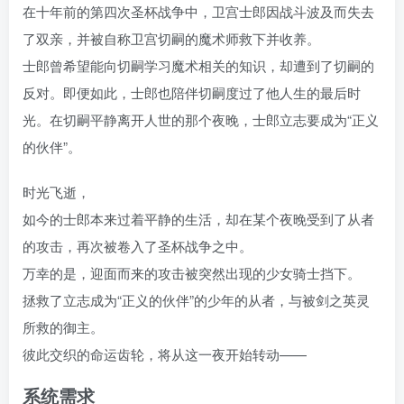
在十年前的第四次圣杯战争中，卫宫士郎因战斗波及而失去
了双亲，并被自称卫宫切嗣的魔术师救下并收养。
士郎曾希望能向切嗣学习魔术相关的知识，却遭到了切嗣的
反对。即便如此，士郎也陪伴切嗣度过了他人生的最后时
光。在切嗣平静离开人世的那个夜晚，士郎立志要成为“正义
的伙伴”。
时光飞逝，
如今的士郎本来过着平静的生活，却在某个夜晚受到了从者
的攻击，再次被卷入了圣杯战争之中。
万幸的是，迎面而来的攻击被突然出现的少女骑士挡下。
拯救了立志成为“正义的伙伴”的少年的从者，与被剑之英灵
所救的御主。
彼此交织的命运齿轮，将从这一夜开始转动——
系统需求