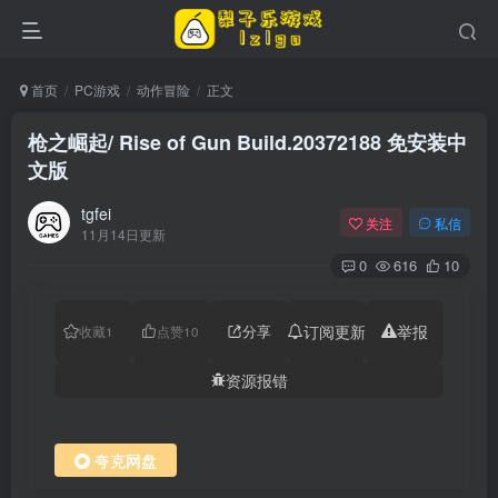
首页
PC游戏
动作冒险
正文
枪之崛起/ Rise of Gun Build.20372188 免安装中
文版
tgfei
关注
私信
11月14日更新
0
616
10
分享
订阅更新
举报
收藏
1
点赞
10
资源报错
夸克网盘