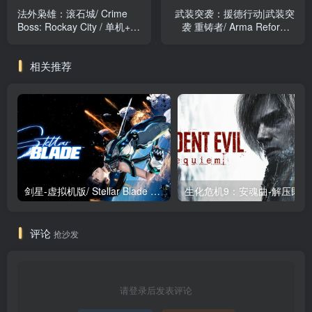
法外枭雄：滚石城/ Crime
武装突袭：援德行动|武装突
Boss: Rockay City / 单机+联
袭 重铸者/ Arma Reforger
机 v1.21.2.0 全DLC 免安装
v1.7.0.49 免安装中文版
中文版
相关推荐
剑星-虚拟机版/ Stellar Blade v1.4.1|Build.19963153 终极版新补丁 送修改器 免安装中文版
生化危机9：安魂曲
评论
抢沙发
请登录后发表评论