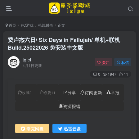
首页
PC游戏
枪战射击
正文
费卢杰六日/ Six Days in Fallujah/ 单机+联机
Build.25022026 免安装中文版
tgfei
关注
私信
4月1日更新
0
1947
11
分享
订阅更新
举报
收藏
2
点赞
11
资源报错
夸克网盘
迅雷云盘