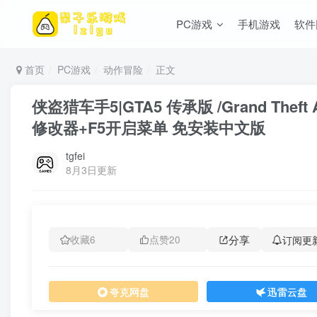
PC游戏
手机游戏
软件
首页
PC游戏
动作冒险
正文
侠盗猎车手5|GTA5 传承版 /Grand Theft
修改器+F5开启菜单 免安装中文版
tgfei
8月3日更新
分享
订阅更
收藏
6
点赞
20
夸克网盘
迅雷云盘