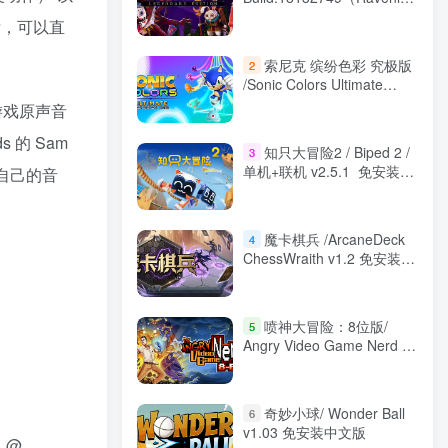
Legendary Edition）免安装
后，可以直
中文版
索尼克 缤纷色彩 究极版
2
/Sonic Colors Ultimate
Build.10078994 免安装中文
以游戏原声音
版
ds 的 Sam
知只大冒险2 / Biped 2 /
3
单机+联机 v2.5.1 免安装中
自己的音
文版
魔卡棋兵 /ArcaneDeck
4
ChessWraith v1.2 免安装中
文版
喷神大冒险：8位版/
5
Angry Video Game Nerd 8-
bit Build.20136133 免安装
中文版
奇妙小球/ Wonder Ball
6
v1.03 免安装中文版
） @