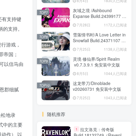
8月4日
1830人已阅读
安装中文版
灰域之境 /Ashbound
TOP7
Expanse Build.24399177 免
还有支持键
安装中文版
7月28日
1172人已阅读
柄的支持。
雪落情书时/A Love Letter in
TOP8
Snowfall Build.24371107 免
时进行游戏，
安装中文版
7月25日
1138人已阅读
罪帝国；
灵境·修仙界/Spirit Realm
TOP9
更可以信马由
v0.7.3.9.1 免安装中文版
8月5日
1044人已阅读
这龙带刀/Dinoblade
TOP10
v20260731 免安装中文版
雷恩郡细腻
7月25日
1043人已阅读
随机推荐
速轻松地录
事模式中的主要
拉文洛克：传奇版
1
动作） 以
Build.18132749（Ravenlok: