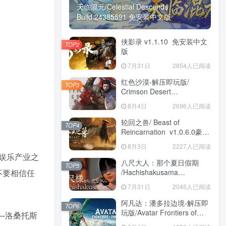
天临混元/Celestial Descends
Build.24385591 免安装中文版
侠影录 v1.1.10 免安装中文
TOP2
版
7月31日
2854人已阅读
红色沙漠-解压即玩版/
TOP3
Crimson Desert
HYPERVISOR v1.14.00 免
8月4日
2696人已阅读
安装中文版
轮回之兽/ Beast of
TOP4
Reincarnation v1.0.6.0豪华
版 免安装中文版
8月3日
2227人已阅读
娱乐产业之
八尺大人：那个夏日假期
TOP5
/Hachishakusama
不要相信任
Build.24462853 免安装中文
7月31日
2045人已阅读
版
阿凡达：潘多拉边境-解压即
TOP6
玩版/Avatar Frontiers of
——洛桑托斯
Pandora Build.22429549 免