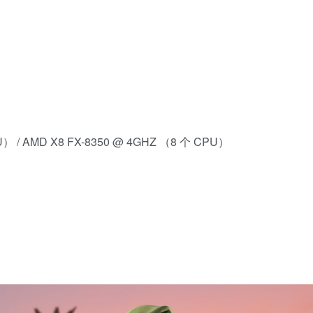
CPU） / AMD X8 FX-8350 @ 4GHZ （8 个 CPU）