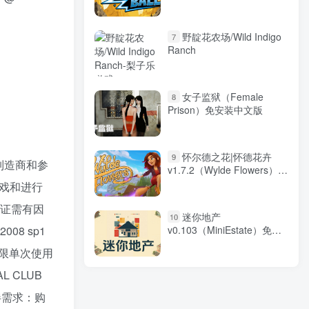
野靛花农场/Wild Indigo
7
Ranch
女子监狱（Female
8
Prison）免安装中文版
怀尔德之花|怀德花卉
9
制造商和参
v1.7.2（Wylde Flowers）免
安装中文版
游戏和进行
格验证需有因
迷你地产
10
v0.103（MiniEstate）免安
2008 sp1
装中文版
限单次使用
L CLUB
伴需求：购