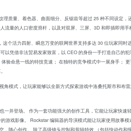
纹理质量、着色器、曲面细分、反锯齿等超过 25 种不同设定，
人流量的人口密度滑杆，以及对双屏、三屏、3D 和即插即用手
 Auto 在线模式，这个活力四射、瞬息万变的联网世界支持多达 30 位玩家同
可以凭借非法贸易发家致富，以 CEO 的身份一手打造自己的犯
 体验命悬一线的特技竞速； 在独特的竞争模式中一展身手； 
享。
线模式同时提供第一视角模式，让玩家能够以全新方式探索游戏中洛桑托斯市和布
ckstar 编辑器也一并登场。 作为一套功能强大的创作工具，它能让玩家快
 在线模式中的游戏影像。 Rockstar 编辑器的导演模式能让玩家使用故
，随心创作。 除了高级镜头控制和剪辑特效 （包括快动作和慢