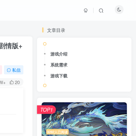
文章目录
D可剧情版+
游戏介绍
系统需求
私信
游戏下载
8W+
20
TOP1
3282人已阅读