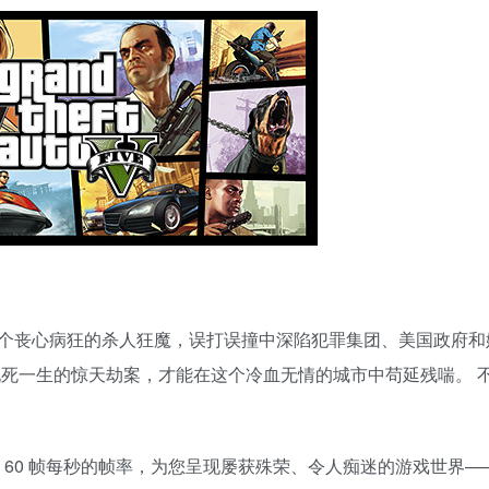
个丧心病狂的杀人狂魔，误打误撞中深陷犯罪集团、美国政府和
九死一生的惊天劫案，才能在这个冷血无情的城市中苟延残喘。 
的最高分辨率和 60 帧每秒的帧率，为您呈现屡获殊荣、令人痴迷的游戏世界