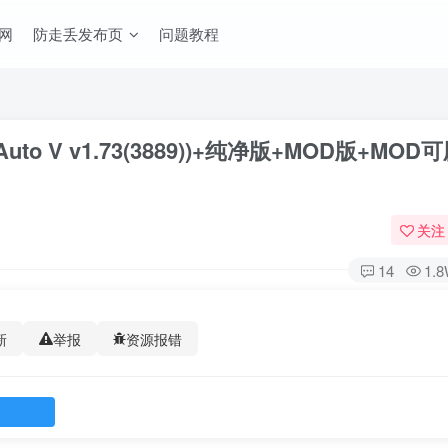
网
防走丢发布页
问题教程
 Auto V v1.73(3889))+纯净版+MOD版+MO
关注
14
1.
新
举报
资源报错