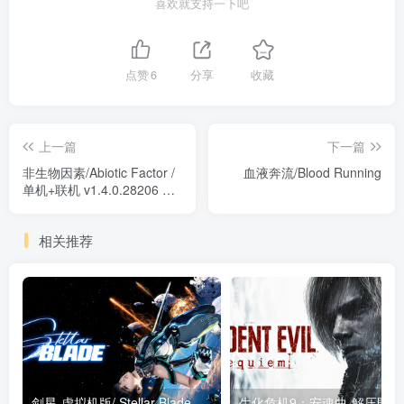
喜欢就支持一下吧
点赞
6
分享
收藏
上一篇
下一篇
非生物因素/Abiotic Factor /
血液奔流/Blood Running
单机+联机 v1.4.0.28206 免
安装中文版
相关推荐
剑星-虚拟机版/ Stellar Blade v1.4.1|Build.19963153 终极版新补丁 送修改器 免安装中文版
生化危机9：安魂曲