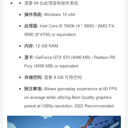
需要 64 位处理器和操作系统
操作系统:
Windows 10 x64
处理器:
Intel Core i5-7600k (4 * 3800) / AMD FX-
9590 (8*4700) or equivalent
内存:
12 GB RAM
显卡:
GeForce GTX 970 (4096 MB) / Radeon R9
Fury (4096 MB) or equivalent
存储空间:
需要 8 GB 可用空间
附注事项:
Allows gameplay experience at 60 FPS
on average while utilizing Best Quality graphics
preset at 1080p resolution. SSD Recommended.