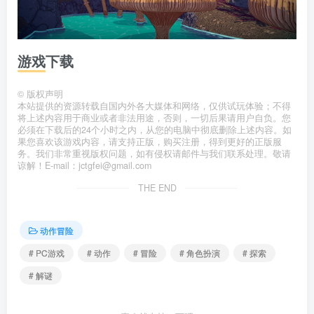
游戏下载
©
版权声明
本站提供的资源转载自国内外各大媒体和网络，仅供试玩体验；不得
将上述内容用于商业或者非法用途，否则，一切后果请用户自负。您
必须在下载后的24个小时之内，从您的电脑中彻底删除上述内容。如
果您喜欢该游戏内容，请支持正版，购买注册，得到更好的正版服
务。我们非常重视版权问题，如有侵权请邮件与我们联系处理。敬请
谅解！E-mail：jctgfei@gmail.com
THE END
动作冒险
# PC游戏
# 动作
# 冒险
# 角色扮演
# 探索
# 解谜