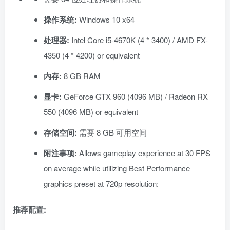
操作系统:
Windows 10 x64
处理器:
Intel Core i5-4670K (4 * 3400) / AMD FX-
4350 (4 * 4200) or equivalent
内存:
8 GB RAM
显卡:
GeForce GTX 960 (4096 MB) / Radeon RX
550 (4096 MB) or equivalent
存储空间:
需要 8 GB 可用空间
附注事项:
Allows gameplay experience at 30 FPS
on average while utilizing Best Performance
graphics preset at 720p resolution:
推荐配置: