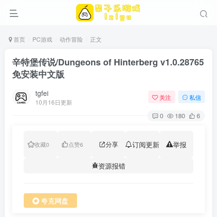
首页
PC游戏
动作冒险
正文
辛特堡传说/Dungeons of Hinterberg v1.0.28765
免安装中文版
tgfei
关注
私信
10月16日更新
0
180
6
分享
订阅更新
举报
收藏
0
点赞
6
资源报错
夸克网盘