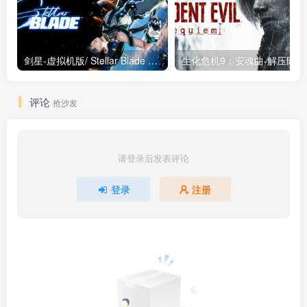
剑星-虚拟机版/ Stellar Blade v1.4.1|Build.19963153 终极版新补丁 送修改器 免安装中文版
生化危机9：安魂曲
评论
抢沙发
请登录后发表评论
登录
注册