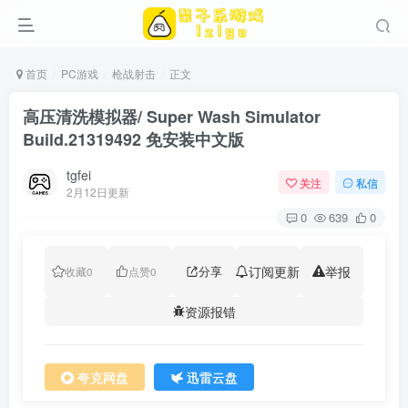
首页
PC游戏
枪战射击
正文
高压清洗模拟器/ Super Wash Simulator
Build.21319492 免安装中文版
tgfei
关注
私信
2月12日更新
0
639
0
分享
订阅更新
举报
收藏
0
点赞
0
资源报错
夸克网盘
迅雷云盘