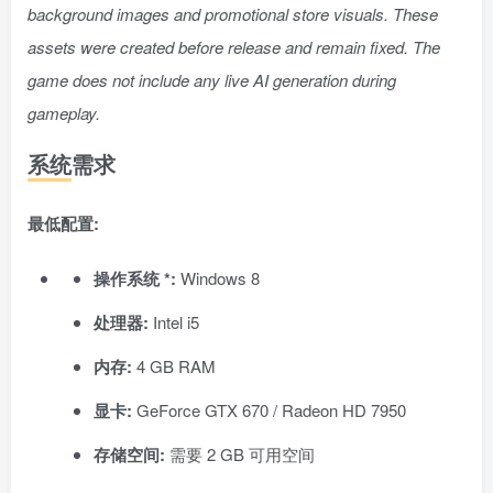
background images and promotional store visuals. These
assets were created before release and remain fixed. The
game does not include any live AI generation during
gameplay.
系统需求
最低配置:
操作系统 *:
Windows 8
处理器:
Intel i5
内存:
4 GB RAM
显卡:
GeForce GTX 670 / Radeon HD 7950
存储空间:
需要 2 GB 可用空间