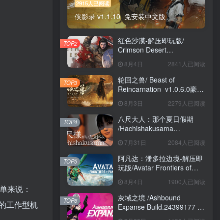
2915人已阅读
侠影录 v1.1.10 免安装中文版
红色沙漠-解压即玩版/
TOP2
Crimson Desert
HYPERVISOR v1.14.00 免
8月4日
2841人已阅读
安装中文版
轮回之兽/ Beast of
TOP3
Reincarnation v1.0.6.0豪华
版 免安装中文版
8月3日
2279人已阅读
八尺大人：那个夏日假期
TOP4
/Hachishakusama
Build.24462853 免安装中文
7月31日
2084人已阅读
版
阿凡达：潘多拉边境-解压即
TOP5
玩版/Avatar Frontiers of
Pandora Build.22429549 免
8月4日
1900人已阅读
安装中文版
简单来说：
灰域之境 /Ashbound
TOP6
的工作型机
Expanse Build.24399177 免
安装中文版