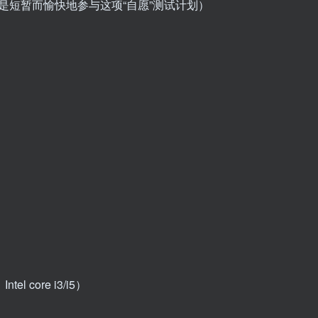
是短暂而愉快地参与这项“自愿”测试计划）
el core i3/i5）