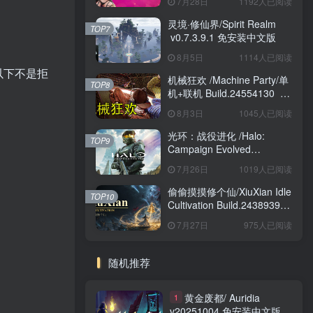
7月28日
1192人已阅读
灵境·修仙界/Spirit Realm
TOP7
v0.7.3.9.1 免安装中文版
8月5日
1114人已阅读
以下不是拒
机械狂欢 /Machine Party/单
TOP8
机+联机 Build.24554130 免
安装中文版
8月3日
1045人已阅读
光环：战役进化 /Halo:
TOP9
Campaign Evolved
Build.24098876 免安装中文
7月26日
1019人已阅读
版
偷偷摸摸修个仙/XiuXian Idle
TOP10
Cultivation Build.24389399
免安装中文版
7月27日
975人已阅读
随机推荐
黄金废都/ Auridia
1
v20251004 免安装中文版