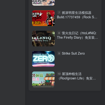
文版
摇滚明星生活模拟器
7
Build.17737459（Rock Star
Life Simulator）免安装中文
版
萤火虫日记（htoL#NiQ:
8
The Firefly Diary）免安装中
文版
Strike Suit Zero
9
屋顶种植生活
10
（Roofgrown Life）免安装
中文版