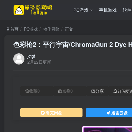
PC游戏
手机游戏
软件
首页
PC游戏
动作冒险
正文
色彩枪2：平行宇宙/ChromaGun 2 Dye Ha
jctgf
2月22日更新
分享
订阅更
收藏
0
点赞
0
夸克网盘
迅雷云盘