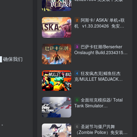
阿斯卡/ ASKA/ 单机+联
2
机 v1.33.230426 免安装
中文版
巴萨卡狂潮/Berserker
3
Onslaught Build.23343151
免安装中文版
██ 确保我们
狂发疯杰克|鲻鱼狂杰
4
克/MULLET MADJACK
v1.13d23 免安装中文版
全面坦克模拟器/ Total
5
Tank Simulator
Build.11021023 免安装中文
版
）。
圣诞节与僵尸共舞
6
（Zombie Police）免安装中