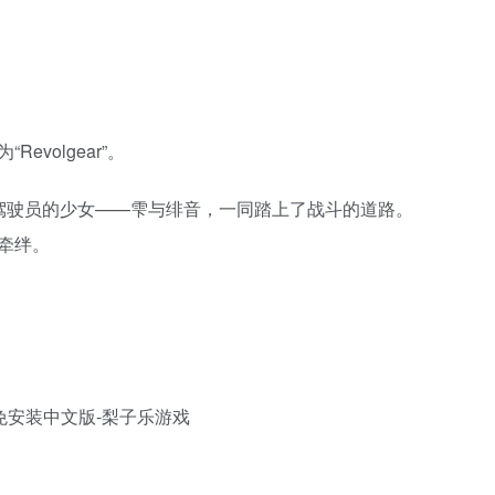
volgear”。
ear驾驶员的少女——雫与绯音，一同踏上了战斗的道路。
牵绊。