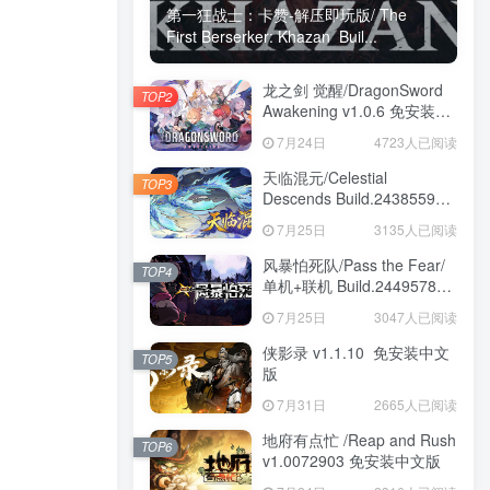
第一狂战士：卡赞-解压即玩版/ The
First Berserker: Khazan Buil...
龙之剑 觉醒/DragonSword
TOP2
Awakening v1.0.6 免安装中
文版
7月24日
4723人已阅读
天临混元/Celestial
TOP3
Descends Build.24385591
免安装中文版
7月25日
3135人已阅读
风暴怕死队/Pass the Fear/
TOP4
单机+联机 Build.24495782
送修改器 免安装中文版
7月25日
3047人已阅读
侠影录 v1.1.10 免安装中文
TOP5
版
7月31日
2665人已阅读
地府有点忙 /Reap and Rush
TOP6
v1.0072903 免安装中文版