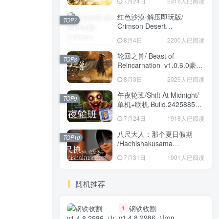
7月24日
2316人已阅读
红色沙漠-解压即玩版/
TOP7
Crimson Desert
HYPERVISOR v1.14.00 免
8月4日
2200人已阅读
安装中文版
轮回之兽/ Beast of
TOP8
Reincarnation v1.0.6.0豪华
版 免安装中文版
8月3日
2029人已阅读
午夜轮班/Shift At Midnight/
TOP9
单机+联机 Build.24258857
免安装中文版
7月24日
1918人已阅读
八尺大人：那个夏日假期
TOP10
/Hachishakusama
Build.24462853 免安装中文
7月31日
1901人已阅读
版
随机推荐
钢铁收割
1
v1.4.8.2986（Iron