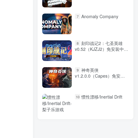
Runners/单机+联机
v0.35.15 免安装英文版
Anomaly Company
7
刻印战记2：七圣英雄
8
v0.52（KJZJ2）免安装中文
版
神奇英侠
9
v1.2.0.0（Capes）免安装
中文版
惯性漂移/Inertial Drift
10