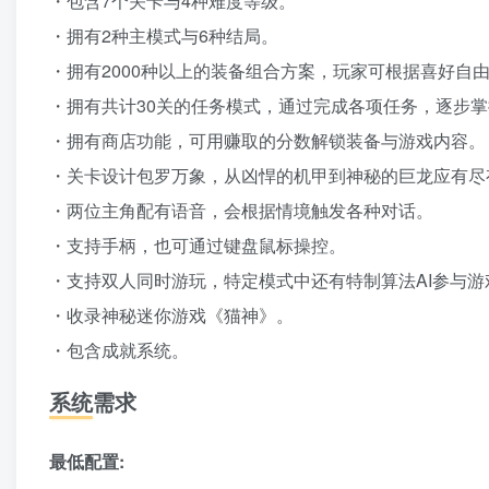
・包含7个关卡与4种难度等级。
・拥有2种主模式与6种结局。
・拥有2000种以上的装备组合方案，玩家可根据喜好自
・拥有共计30关的任务模式，通过完成各项任务，逐步
・拥有商店功能，可用赚取的分数解锁装备与游戏内容。
・关卡设计包罗万象，从凶悍的机甲到神秘的巨龙应有尽
・两位主角配有语音，会根据情境触发各种对话。
・支持手柄，也可通过键盘鼠标操控。
・支持双人同时游玩，特定模式中还有特制算法AI参与游
・收录神秘迷你游戏《猫神》。
・包含成就系统。
系统需求
最低配置: