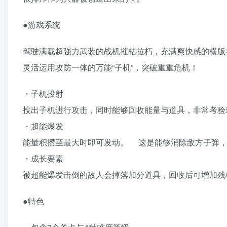
●游戏系统
驾驶满载超强力武装的战机摧枯拉朽，充满爽快感的横版
灵活运用攻防一体的万能“子机”，突破重重危机！
・子机投射
投出子机进行攻击，同时能够回收能量与道具，非常考验
・超能爆发
能量积攒至最大时即可发动。 这是能够消除敌方子弹，
・成长要素
被超能爆发击倒的敌人会掉落加分道具，回收后可增加残
●特色