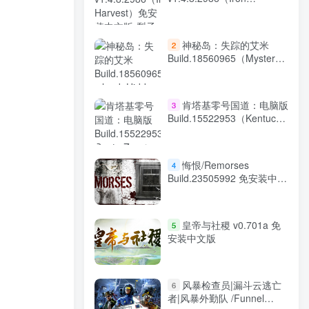
Harvest）免安装中文版
神秘岛：失踪的艾米
2
Build.18560965（Mystery
Island: Hidden Objects）免
安装中文版
肯塔基零号国道：电脑版
3
Build.15522953（Kentucky
Route Zero）免安装中文版
悔恨/Remorses
4
Build.23505992 免安装中文
版
皇帝与社稷 v0.701a 免
5
安装中文版
风暴检查员|漏斗云逃亡
6
者|风暴外勤队 /Funnel