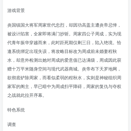
游戏背景
炎国镇国大将军周家世代忠烈，却因功高盖主遭炎帝忌惮，
被设计陷害，全家即将满门抄斩。周家四公子周成，实为现
代青年振华穿越而来，此时距死期仅剩三日，陷入绝境。恰
逢系统绑定出现失误，将攻略目标改为周成前未婚妻程秋
水，却意外检测出她对周成的爱意值已达满级，周成因此获
赠十万平米随身空间与现代武器商城。炎帝布下天罗地网，
欲彻底铲除周家，而看似柔弱的程秋水，实则是神秘组织周
家军的阁主，早已暗中为周成扫平障碍，周家的复仇与夺权
之战就此拉开序幕。
特色系统
调查