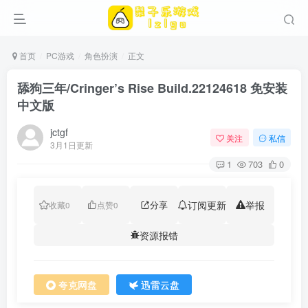
首页
PC游戏
角色扮演
正文
舔狗三年/Cringer’s Rise Build.22124618 免安装
中文版
jctgf
关注
私信
3月1日更新
1
703
0
分享
订阅更新
举报
收藏
0
点赞
0
资源报错
夸克网盘
迅雷云盘