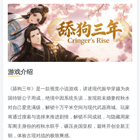
游戏介绍
《舔狗三年》是一款视觉小说游戏，讲述现代振华穿越为炎
国待斩公子周成，绝境中因系统失误，发现前未婚妻程秋水
对自己爱意满级，解锁十万平米空间与现代武器商城。玩家
将通过搜索与选择来推进剧情，解锁不同成就，与隐藏周家
军阁主身份的程秋水联手，碾压炎国皇权，最终开创全新王
朝，体验古现对战的极致爽感。