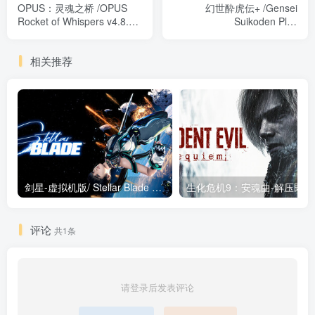
OPUS：灵魂之桥 /OPUS
幻世酔虎伝+ /Gensei
Rocket of Whispers v4.8.1
Suikoden Plus
免安装中文版
Build.16284116 免安装中文
版
相关推荐
剑星-虚拟机版/ Stellar Blade v1.4.1|Build.19963153 终极版新补丁 送修改器 免安装中文版
生化危机9：安魂曲
评论
共1条
请登录后发表评论