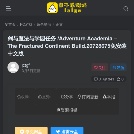
首页
PC游戏
角色扮演
正文
剑与魔法与学园任务 /Adventure Academia –
The Fractured Continent Build.20728675免安装
中文版
jctgf
关注
私信
3月6日更新
0
341
0
分享
订阅更新
举报
收藏
0
点赞
0
资源报错
夸克网盘
迅雷云盘