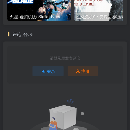
剑星-虚拟机版/ Stellar Blade v1.4.1|Build.19963153 终极版新补丁 送修改器 免安装中文版
生化危机9：安魂曲
评论
抢沙发
请登录后发表评论
登录
注册