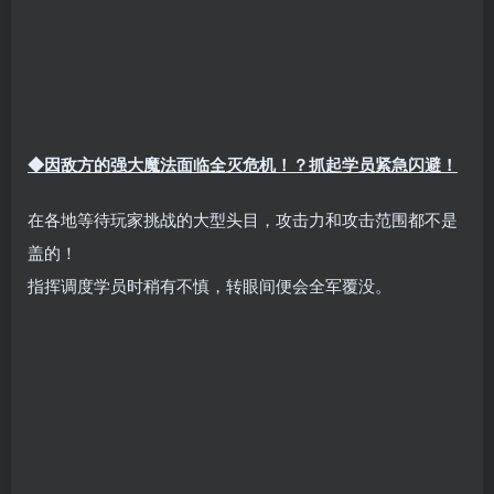
◆因敌方的强大魔法面临全灭危机！？抓起学员紧急闪避！
在各地等待玩家挑战的大型头目，攻击力和攻击范围都不是
盖的！
指挥调度学员时稍有不慎，转眼间便会全军覆没。