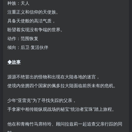
种族：天人
注重正义和信仰的天使族。
具备天使般的高洁气质，
盼望着实现没有争端的世界。
动作：范围恢复
倾向：后卫·复活伙伴
◆故事
源源不绝冒出的怪物和出现在大陆各地的迷宫，
使境内坐拥四个国家的佩多拉大陆面临前所未有的危机。
少年“亚雷克”为了寻找失踪的父亲，
手拿家中相传能纵观战场的秘宝“统治者宝珠”踏上旅程。
他在和青梅竹马席特玲、顾问拉兹莉一起追查父亲行踪的同