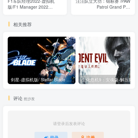
F1车队经理2022-虚拟机
汪汪队立大功：锦标赛 /PAW
版/F1 Manager 2022
Patrol Grand Prix
Build.10488829 免安装中文
Build.10592251 免安装中文
版
版
相关推荐
剑星-虚拟机版/ Stellar Blade v1.4.1|Build.19963153 终极版新补丁 送修改器 免安装中文版
生化危机9：安魂曲
评论
抢沙发
请登录后发表评论
登录
注册