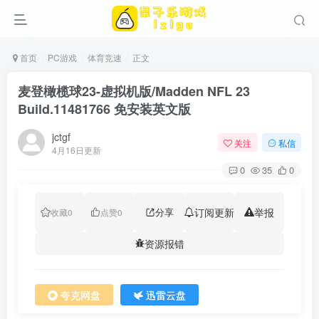
首页
PC游戏
体育竞速
正文
麦登橄榄球23-虚拟机版/Madden NFL 23
Build.11481766 免安装英文版
jctgf
关注
私信
4月16日更新
0
35
0
分享
订阅更新
举报
收藏
0
点赞
0
资源报错
夸克网盘
迅雷云盘