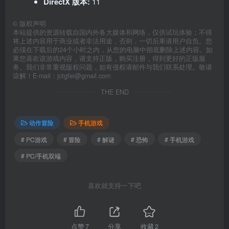
DirectX 版本:
11
©
版权声明
本站提供的资源转载自国内外各大媒体和网络，仅供试玩体验；不得
将上述内容用于商业或者非法用途，否则，一切后果请用户自负。您
必须在下载后的24个小时之内，从您的电脑中彻底删除上述内容。如
果您喜欢该游戏内容，请支持正版，购买注册，得到更好的正版服
务。我们非常重视版权问题，如有侵权请邮件与我们联系处理。敬请
谅解！E-mail：jctgfei@gmail.com
THE END
动作冒险
手机游戏
# PC游戏
# 冒险
# 解谜
# 恐怖
# 手机游戏
# PC/手机双端
喜欢就支持一下吧
点赞
7
分享
收藏
2