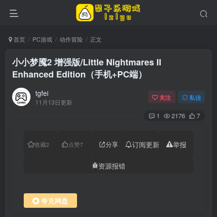
首页
PC游戏
动作冒险
正文
小小梦魇2 增强版/Little Nightmares II
Enhanced Edition（手机+PC端）
tgfei
关注
私信
11月13日更新
1
2176
7
分享
订阅更新
举报
收藏
2
点赞
7
资源报错
夸克网盘