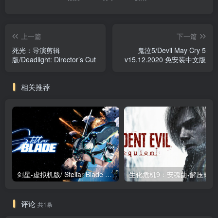
上一篇
下一篇
死光：导演剪辑
鬼泣5/Devil May Cry 5
版/Deadlight: Director’s Cut
v15.12.2020 免安装中文版
相关推荐
剑星-虚拟机版/ Stellar Blade v1.4.1|Build.19963153 终极版新补丁 送修改器 免安装中文版
生化危机9：安魂曲
评论
共1条