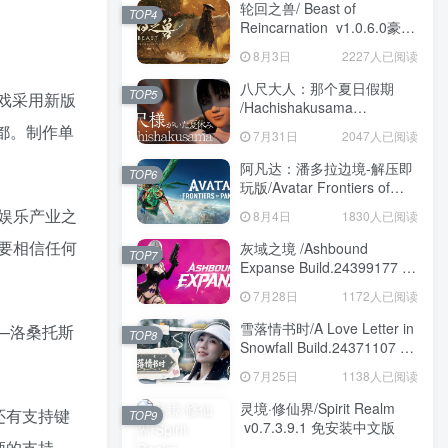
轮回之兽/ Beast of
TOP4
Reincarnation v1.0.6.0豪华
版 免安装中文版
8月3日
2227人已阅读
八尺大人：那个夏日假期
TOP5
游戏采用新版
/Hachishakusama
Build.24462853 免安装中文
都。制作单
7月31日
2047人已阅读
版
阿凡达：潘多拉边境-解压即
TOP6
玩版/Avatar Frontiers of
Pandora Build.22429549 免
娱乐产业之
8月4日
1830人已阅读
安装中文版
要相信任何
灰域之境 /Ashbound
TOP7
Expanse Build.24399177 免
安装中文版
7月28日
1172人已阅读
雪落情书时/A Love Letter in
——洛桑托斯
TOP8
Snowfall Build.24371107 免
安装中文版
7月25日
1138人已阅读
灵境·修仙界/Spirit Realm
还有支持键
TOP9
v0.7.3.9.1 免安装中文版
柄的支持。