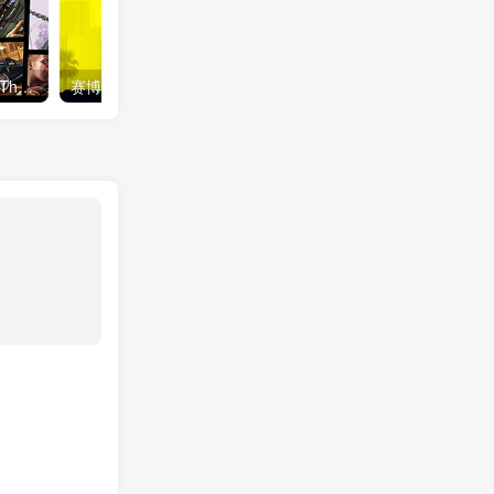
侠盗猎车手5|GTA5/Grand Theft Auto V Enhanced v1158.13 增强版 送修改器 免安装中文版
赛博朋克2077 终极版/ Cyberpunk 2077 v2.31a 全DLC 往日之影+附单独升级补丁+单独国语配音包 送修改器+300mod整合+赠完美存档+赠原声BGM+赠原画集 免安装中文版