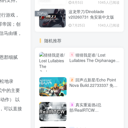
8月5日
1045人已阅读
这龙带刀/Dinoblade
TOP10
时进行游戏，
v20260731 免安装中文版
罪帝国；创
7月25日
1043人已阅读
信马由缰，
随机推荐
猜猜我是谁/ Lost
1
雷恩郡细腻
Lullabies The Orphanage
Chronicles 正式版 免安装中
文版
回声点新星/Echo Point
2
轻松地录
Nova Build.22733337 免安
模式中的主要
装中文版
动作） 以
真实重返德J总
3
，可以直接
部/RealRTCW
Build.23330929 免安装英文
版