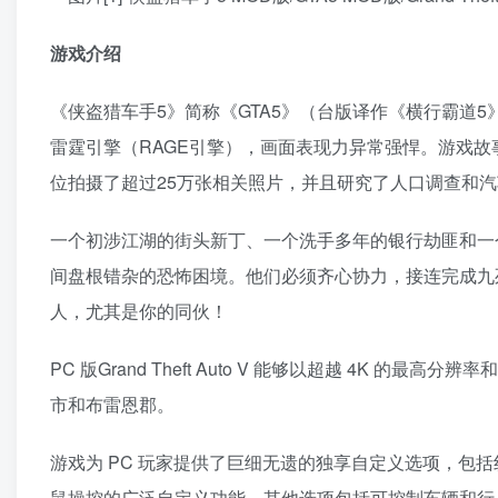
游戏介绍
《侠盗猎车手5》简称《GTA5》（台版译作《横行霸道5》）
雷霆引擎（RAGE引擎），画面表现力异常强悍。游戏
位拍摄了超过25万张相关照片，并且研究了人口调查和
一个初涉江湖的街头新丁、一个洗手多年的银行劫匪和一
间盘根错杂的恐怖困境。他们必须齐心协力，接连完成九
人，尤其是你的同伙！
PC 版Grand Theft Auto V 能够以超越 4K 
市和布雷恩郡。
游戏为 PC 玩家提供了巨细无遗的独享自定义选项，包括
鼠操控的广泛自定义功能。其他选项包括可控制车辆和行