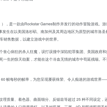
，是一款由Rockstar Games制作并发行的动作冒险游戏。
故事发生在以美国洛杉矶、南加州及其周边地区为原型的城市洛圣
汽车销售数据，以建立游戏中的世界。
个丧心病狂的杀人狂魔，误打误撞中深陷犯罪集团、美国政府和
死一生的惊天劫案，才能在这个冷血无情的城市中苟延残喘。不
的最高分辨率和 60 帧每秒的帧率，为您呈现屡获殊荣、令人痴迷的游戏世界
纹理质量、着色器、曲面细分、反锯齿等超过 25 种不同设定，
人流量的人口密度滑杆，以及对双屏、三屏、3D 和即插即用手