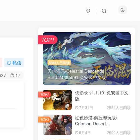
TOP1
私信
3284人已阅读
天临混元/Celestial Descends
637
17
Build.24385591 免安装中文版
侠影录 v1.1.10 免安装中文
TOP2
版
7月31日
2854人已阅读
红色沙漠-解压即玩版/
TOP3
Crimson Desert
HYPERVISOR v1.14.00 免
8月4日
2699人已阅读
安装中文版