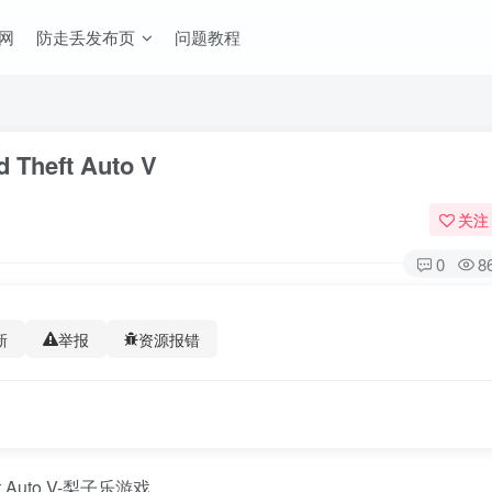
网
防走丢发布页
问题教程
heft Auto V
关注
0
8
新
举报
资源报错