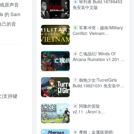
审判者 Build.18789453
4
以游戏原声音
免安装中文版
ds 的 Sam
自己的音
军事冲突：越南/Military
5
Conflict: Vietnam
Build.23042539 免安装中文
版
亡魂战纪/ Winds Of
6
Arcana Ruination v1.201 免
安装中文版
御炮少女/TurretGirls
7
Build.19821031 免安装中文
版
文|支持键
阿隆的冒险
8
v2.11（Aron\’s
Adventure）免安装中文版
摩根：金属探测师/
9