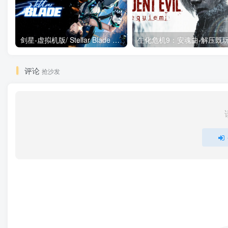
剑星-虚拟机版/ Stellar Blade v1.4.1|Build.19963153 终极版新补丁 送修改器 免安装中文版
评论
抢沙发