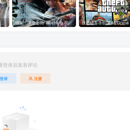
生化危机9：安魂曲-解压既玩版/ Resident Evil Requiem Build.22472737 送修改器 免安装中文版
明末：渊虚之羽/ Wuchang Fallen Feathers v1.7 豪华版 送修改器 免安装中文版
请登录后发表评论
登录
注册