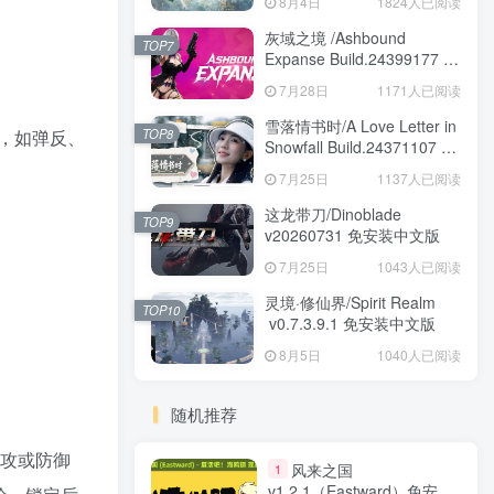
8月4日
1824人已阅读
安装中文版
灰域之境 /Ashbound
TOP7
Expanse Build.24399177 免
安装中文版
7月28日
1171人已阅读
雪落情书时/A Love Letter in
TOP8
，如弹反、
Snowfall Build.24371107 免
安装中文版
7月25日
1137人已阅读
这龙带刀/Dinoblade
TOP9
v20260731 免安装中文版
7月25日
1043人已阅读
灵境·修仙界/Spirit Realm
TOP10
v0.7.3.9.1 免安装中文版
8月5日
1040人已阅读
随机推荐
进攻或防御
风来之国
1
v1.2.1（Eastward）免安装