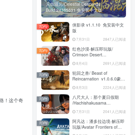
天临混元/Celestial Descends
Build.24385591 免安装中文版
侠影录 v1.1.10 免安装中文
TOP2
版
7月31日
2847人已阅读
红色沙漠-解压即玩版/
TOP3
Crimson Desert
HYPERVISOR v1.14.00 免
8月4日
2691人已阅读
安装中文版
轮回之兽/ Beast of
TOP4
Reincarnation v1.0.6.0豪华
版 免安装中文版
8月3日
2224人已阅读
八尺大人：那个夏日假期
TOP5
路！这个奇
/Hachishakusama
Build.24462853 免安装中文
7月31日
2041人已阅读
版
阿凡达：潘多拉边境-解压即
TOP6
玩版/Avatar Frontiers of
Pandora Build.22429549 免