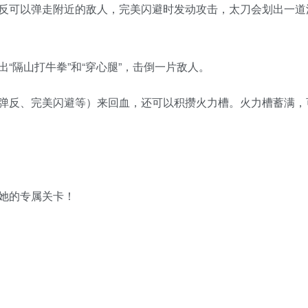
反可以弹走附近的敌人，完美闪避时发动攻击，太刀会划出一道
“隔山打牛拳”和“穿心腿”，击倒一片敌人。
弹反、完美闪避等）来回血，还可以积攒火力槽。火力槽蓄满，
她的专属关卡！