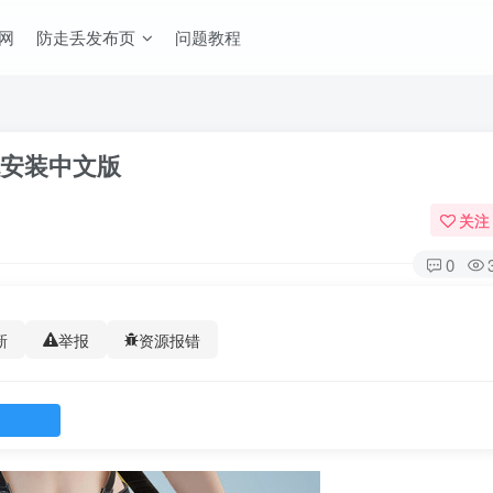
网
防走丢发布页
问题教程
23 免安装中文版
关注
0
新
举报
资源报错