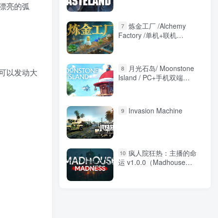
文版
漂亮的弧
炼金工厂 /Alchemy
7
Factory /单机+联机
v0.5.4530 免安装中文版
月光石岛/ Moonstone
8
可以发动大
Island / PC+手机双端
v1.7.2365 免安装中文版
Invasion Machine
9
疯人院狂热：主播的命
10
运 v1.0.0（Madhouse
Madness: Streamer\’s
Fate）免安装中文版