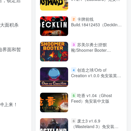
哈，锁定后
中文版
卡牌前线
2
，大面积杀
Build.18412453（Deckline）
免安装中文版
苏美尔勇士|舒默
3
始界面和暂
靴/Shoomer Booter
Build.19609571 免安装中文
版
创造之球/Orb of
4
Creation v1.0.0 免安装英文
版
吃香 v1.04（Ghost
5
Feed）免安装中文版
冲上来！
废土3 v1.6.9
6
（Wasteland 3）免安装中