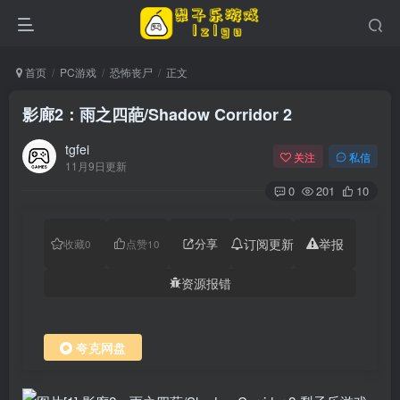
首页
PC游戏
恐怖丧尸
正文
影廊2：雨之四葩/Shadow Corridor 2
tgfei
关注
私信
11月9日更新
0
201
10
分享
订阅更新
举报
收藏
0
点赞
10
资源报错
夸克网盘