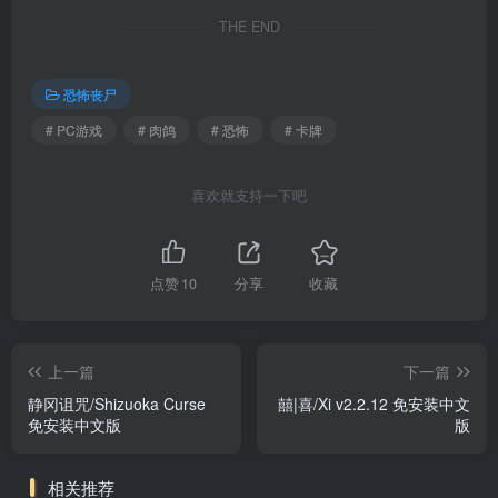
THE END
恐怖丧尸
# PC游戏
# 肉鸽
# 恐怖
# 卡牌
喜欢就支持一下吧
点赞
10
分享
收藏
上一篇
下一篇
静冈诅咒/Shizuoka Curse
囍|喜/Xi v2.2.12 免安装中文
免安装中文版
版
相关推荐