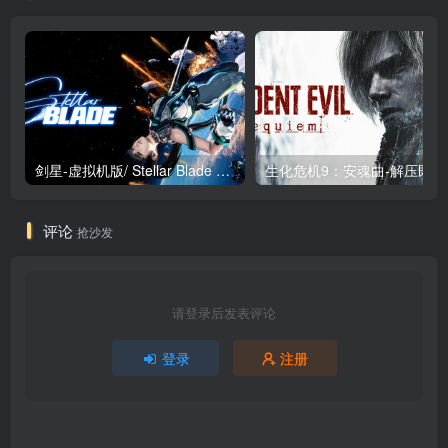
剑星-虚拟机版/ Stellar Blade v1.4.1|Build.19963153 终极版新补丁 送修改器 免安装中文版
生化危机9：安魂曲
评论
抢沙发
请登录后发表评论
登录
注册