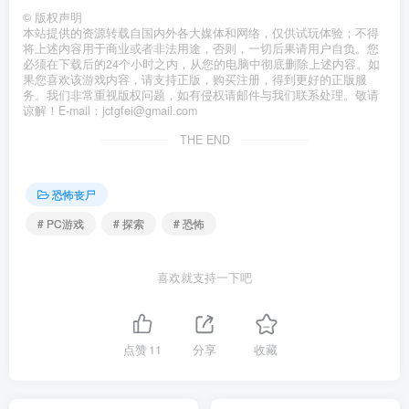
©
版权声明
本站提供的资源转载自国内外各大媒体和网络，仅供试玩体验；不得
将上述内容用于商业或者非法用途，否则，一切后果请用户自负。您
必须在下载后的24个小时之内，从您的电脑中彻底删除上述内容。如
果您喜欢该游戏内容，请支持正版，购买注册，得到更好的正版服
务。我们非常重视版权问题，如有侵权请邮件与我们联系处理。敬请
谅解！E-mail：jctgfei@gmail.com
THE END
恐怖丧尸
# PC游戏
# 探索
# 恐怖
喜欢就支持一下吧
点赞
11
分享
收藏