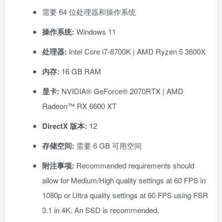
需要 64 位处理器和操作系统
操作系统:
Windows 11
处理器:
Intel Core i7-8700K | AMD Ryzen 5 3600X
内存:
16 GB RAM
显卡:
NVIDIA® GeForce® 2070RTX | AMD
Radeon™ RX 6600 XT
DirectX 版本:
12
存储空间:
需要 6 GB 可用空间
附注事项:
Recommended requirements should
allow for Medium/High quality settings at 60 FPS in
1080p or Ultra quality settings at 60 FPS using FSR
3.1 in 4K. An SSD is recommended.