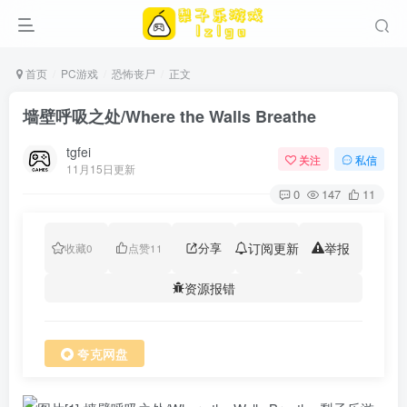
首页
PC游戏
恐怖丧尸
正文
墙壁呼吸之处/Where the Walls Breathe
tgfei
关注
私信
11月15日更新
0
147
11
分享
订阅更新
举报
收藏
0
点赞
11
资源报错
夸克网盘