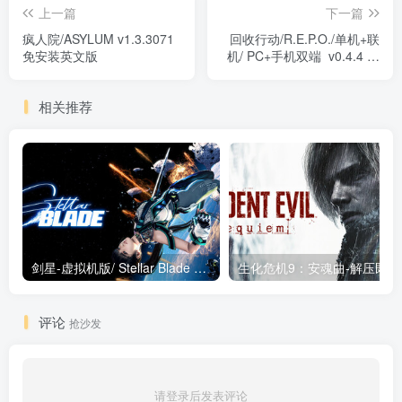
上一篇
下一篇
疯人院/ASYLUM v1.3.3071
回收行动/R.E.P.O./单机+联
免安装英文版
机/ PC+手机双端 v0.4.4 送
存档+MOD 免安装中文版
相关推荐
剑星-虚拟机版/ Stellar Blade v1.4.1|Build.19963153 终极版新补丁 送修改器 免安装中文版
生化危机9：安魂曲
评论
抢沙发
请登录后发表评论