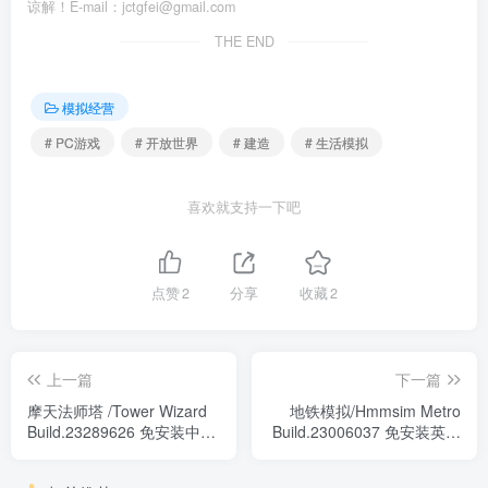
谅解！E-mail：jctgfei@gmail.com
THE END
模拟经营
# PC游戏
# 开放世界
# 建造
# 生活模拟
喜欢就支持一下吧
点赞
2
分享
收藏
2
上一篇
下一篇
摩天法师塔 /Tower Wizard
地铁模拟/Hmmsim Metro
Build.23289626 免安装中文
Build.23006037 免安装英文
版
版