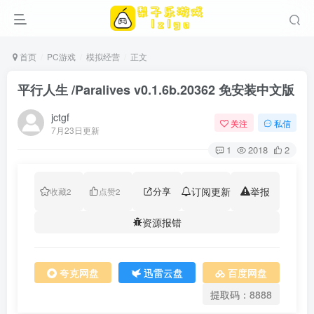
首页
PC游戏
模拟经营
正文
平行人生 /Paralives v0.1.6b.20362 免安装中文版
jctgf
关注
私信
7月23日更新
1
2018
2
分享
订阅更新
举报
收藏
2
点赞
2
资源报错
夸克网盘
迅雷云盘
百度网盘
提取码：8888