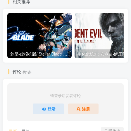
相关推荐
剑星-虚拟机版/ Stellar Blade v1.4.1|Build.19963153 终极版新补丁 送修改器 免安装中文版
生化危机9：安魂曲
评论
共1条
请登录后发表评论
登录
注册
只看作者