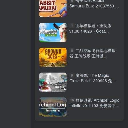
兔子武士/Rabbit
6
Samurai Build.21037559 免
安装中文版
山羊模拟器：重制版
7
v1.38.14026（Goat
Simulator: Remastered）免
安装中文版
二战空军飞行基地模拟
8
器|王牌战场|王牌基
地 /Ground of Aces
Build.24433378 免安装中文
版
魔法阵/ The Magic
9
Circle Build.1320925 免安
装英文版
群岛谜题/ Archipel Logic
10
Infinite v0.1.103 免安装中文
版