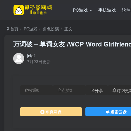
PC游戏
手机游戏
软件
首页
PC游戏
角色扮演
正文
万词破 – 单词女友 /WCP Word Girlfrien
jctgf
7月23日更新
分享
订阅更
收藏
0
点赞
2
夸克网盘
迅雷云盘