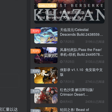
6348人已阅读
第一狂战士：卡赞-解压即玩版/ The
First Berserker: Khazan Buil...
天临混元/Celestial
TOP2
Descends Build.24385591
免安装中文版
7月25日
3199人已阅读
风暴怕死队/Pass the Fear/
TOP3
单机+联机 Build.24495782
送修改器 免安装中文版
7月25日
3133人已阅读
侠影录 v1.1.10 免安装中文
TOP4
版
7月31日
2740人已阅读
红色沙漠-解压即玩版/
TOP5
Crimson Desert
HYPERVISOR v1.14.00 免
8月4日
2439人已阅读
安装中文版
词汇量以达
轮回之兽/ Beast of
TOP6