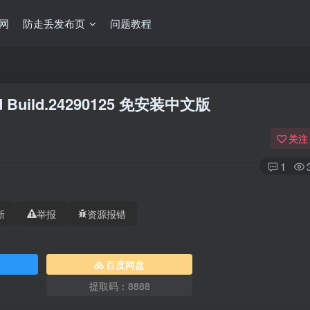
网
防走丢发布页
问题教程
d Build.24290125 免安装中文版
关注
1
新
举报
资源报错
百度网盘
提取码：8888