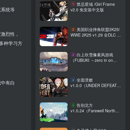
禁忌星域 /Girl Frame
1
就系统等
v2.0 免安装中文版
美国职业摔角联盟2K25/
2
度激烈性，
WWE 2K25 v1.29 全DLC 免
安装英文版
多种学习方
白上吹雪像素风游戏
3
（FUBUKI ～zero in on
Holoearth～ HOLOLIVE
ALTERNATIVE）免安装中
文版
全面溃败
4
城中有白
v1.0.0（UNDER DEFEAT）
免安装中文版
告别北方
5
v1.0.24（Farewell North）
免安装中文版