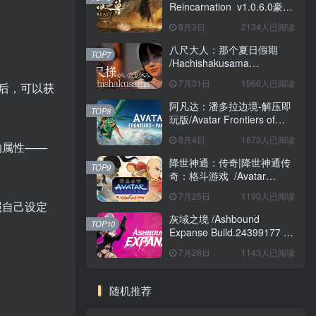
Reincarnation v1.0.6.0豪华
版 免安装中文版
8月3日
2134人已阅读
八尺大人：那个夏日假期
TOP7
/Hachishakusama
Build.24462853 免安装中文
7月31日
1966人已阅读
后，可以获
版
阿凡达：潘多拉边境-解压即
TOP8
玩版/Avatar Frontiers of
Pandora Build.22429549 免
8月4日
1673人已阅读
的属性——
安装中文版
降世神通：传奇|降世神通传
TOP9
奇：格斗游戏 /Avatar
Legends The Fighting
7月25日
1190人已阅读
Game Build.24421547 免安
照自己设定
装英文版
灰域之境 /Ashbound
TOP10
Expanse Build.24399177 免
安装中文版
7月28日
1143人已阅读
！
随机推荐