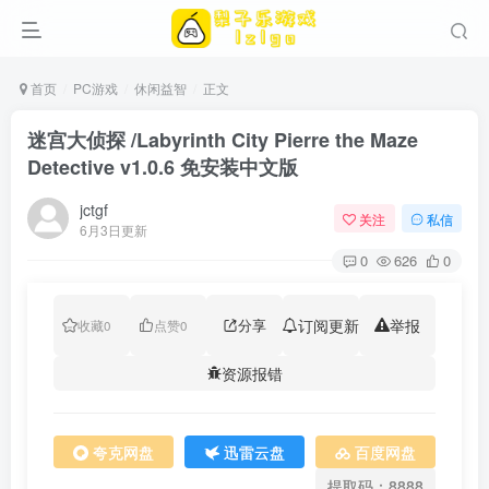
首页
PC游戏
休闲益智
正文
迷宫大侦探 /Labyrinth City Pierre the Maze
Detective v1.0.6 免安装中文版
jctgf
关注
私信
6月3日更新
0
626
0
分享
订阅更新
举报
收藏
0
点赞
0
资源报错
夸克网盘
迅雷云盘
百度网盘
提取码：8888