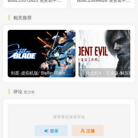
Build.23512825 免安装中文
Build.23494628 免安装中文
版
版
相关推荐
剑星-虚拟机版/ Stellar Blade v1.4.1|Build.19963153 终极版新补丁 送修改器 免安装中文版
生化危机9：安魂曲
评论
抢沙发
请登录后发表评论
登录
注册