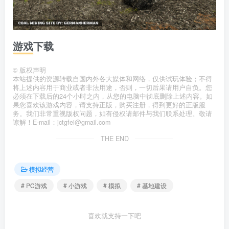
游戏下载
©
版权声明
本站提供的资源转载自国内外各大媒体和网络，仅供试玩体验；不得
将上述内容用于商业或者非法用途，否则，一切后果请用户自负。您
必须在下载后的24个小时之内，从您的电脑中彻底删除上述内容。如
果您喜欢该游戏内容，请支持正版，购买注册，得到更好的正版服
务。我们非常重视版权问题，如有侵权请邮件与我们联系处理。敬请
谅解！E-mail：jctgfei@gmail.com
THE END
模拟经营
# PC游戏
# 小游戏
# 模拟
# 基地建设
喜欢就支持一下吧