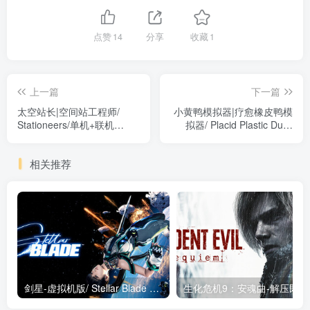
点赞
14
分享
收藏
1
上一篇
下一篇
太空站长|空间站工程师/
小黄鸭模拟器|疗愈橡皮鸭模
Stationeers/单机+联机
拟器/ Placid Plastic Duck
Build.24014594 免安装中文
Simulator v2.2.6 全DLC 免
版
安装中文版
相关推荐
剑星-虚拟机版/ Stellar Blade v1.4.1|Build.19963153 终极版新补丁 送修改器 免安装中文版
生化危机9：安魂曲