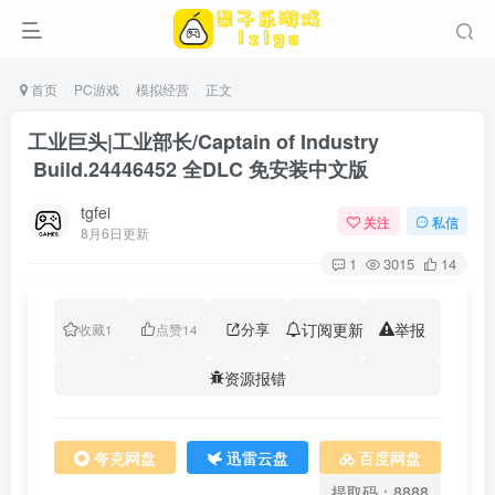
首页
PC游戏
模拟经营
正文
工业巨头|工业部长/Captain of Industry
Build.24446452 全DLC 免安装中文版
tgfei
关注
私信
8月6日更新
1
3015
14
分享
订阅更新
举报
收藏
1
点赞
14
资源报错
夸克网盘
迅雷云盘
百度网盘
提取码：8888