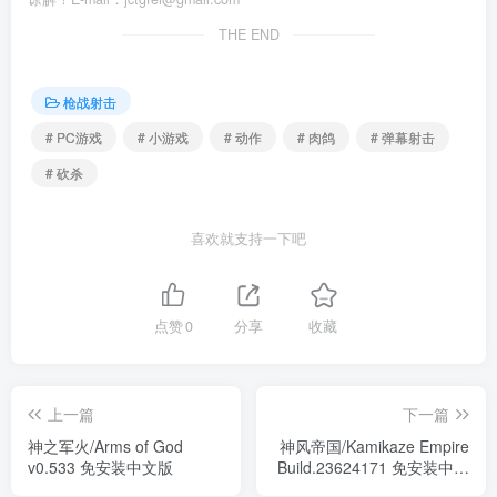
THE END
枪战射击
# PC游戏
# 小游戏
# 动作
# 肉鸽
# 弹幕射击
# 砍杀
喜欢就支持一下吧
点赞
0
分享
收藏
上一篇
下一篇
神之军火/Arms of God
神风帝国/Kamikaze Empire
v0.533 免安装中文版
Build.23624171 免安装中文
版