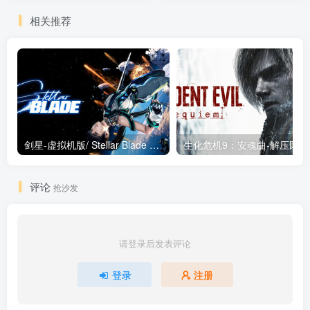
相关推荐
剑星-虚拟机版/ Stellar Blade v1.4.1|Build.19963153 终极版新补丁 送修改器 免安装中文版
生化危机9：安魂曲
评论
抢沙发
请登录后发表评论
登录
注册