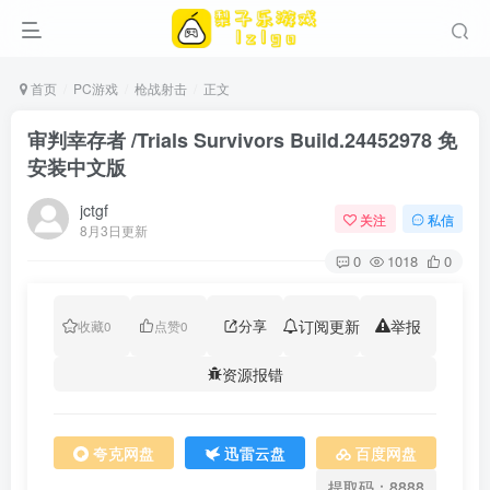
首页
PC游戏
枪战射击
正文
审判幸存者 /Trials Survivors Build.24452978 免
安装中文版
jctgf
关注
私信
8月3日更新
0
1018
0
分享
订阅更新
举报
收藏
0
点赞
0
资源报错
夸克网盘
迅雷云盘
百度网盘
提取码：8888